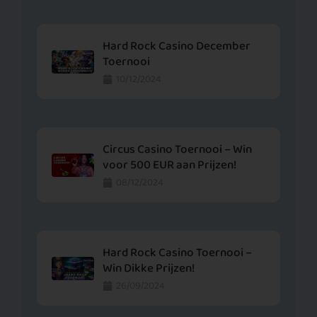
Hard Rock Casino December
Toernooi
10/12/2024
Circus Casino Toernooi – Win
voor 500 EUR aan Prijzen!
08/12/2024
Hard Rock Casino Toernooi –
Win Dikke Prijzen!
26/09/2024