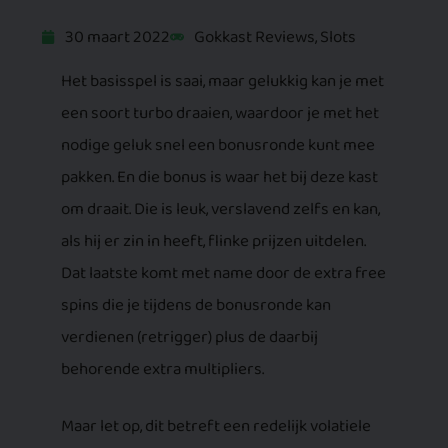
30 maart 2022
Gokkast Reviews
,
Slots
Het basisspel is saai, maar gelukkig kan je met
een soort turbo draaien, waardoor je met het
nodige geluk snel een bonusronde kunt mee
pakken. En die bonus is waar het bij deze kast
om draait. Die is leuk, verslavend zelfs en kan,
als hij er zin in heeft, flinke prijzen uitdelen.
Dat laatste komt met name door de extra free
spins die je tijdens de bonusronde kan
verdienen (retrigger) plus de daarbij
behorende extra multipliers.
Maar let op, dit betreft een redelijk volatiele