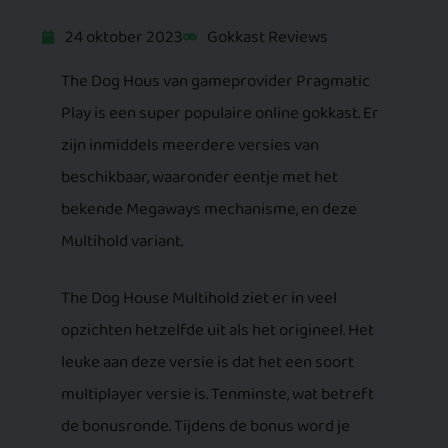
24 oktober 2023
Gokkast Reviews
The Dog Hous van gameprovider Pragmatic
Play is een super populaire online gokkast. Er
zijn inmiddels meerdere versies van
beschikbaar, waaronder eentje met het
bekende Megaways mechanisme, en deze
Multihold variant.
The Dog House Multihold ziet er in veel
opzichten hetzelfde uit als het origineel. Het
leuke aan deze versie is dat het een soort
multiplayer versie is. Tenminste, wat betreft
de bonusronde. Tijdens de bonus word je