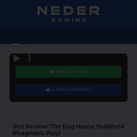
SPEEL ZELF MEE
CLAIM JOUW BONUS
Slot Review: The Dog House Multihold
(Pragmatic Play)