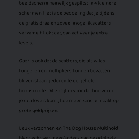
beeldscherm namelijk gesplitst in 4 kleinere
schermen. Het is de bedoeling dat je tijdens
de gratis draaien zoveel mogelijk scatters
verzamelt. Lukt dat, dan activeer je extra
levels.
Gaaf is ook dat de scatters, die als wilds
fungeren en multipliers kunnen bevatten,
blijven staan gedurende de gehele
bonusronde. Dit zorgt ervoor dat hoe verder
je qua levels komt, hoe meer kans je maakt op
grote geldprijzen.
Leuk verzonnen, en The Dog House Multihold
biedt echt wat meer/anders dan de originele