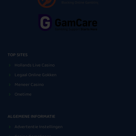
TOP SITES
Hollands Live Casino
Legaal Online Gokken
Meneer Casino
Onetime
ALGEMENE INFORMATIE
Advertentie Instellingen