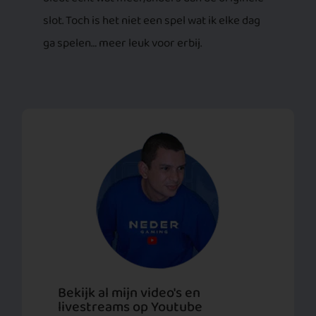
slot. Toch is het niet een spel wat ik elke dag
ga spelen… meer leuk voor erbij.
Bekijk al mijn video's en
livestreams op Youtube