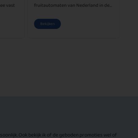
ee vast
fruitautomaten van Nederland in de
spe
eleven.
jaren 90. Nu…
deze
Bekijken
B
oonlijk. Ook bekijk ik of de geboden promoties wel of