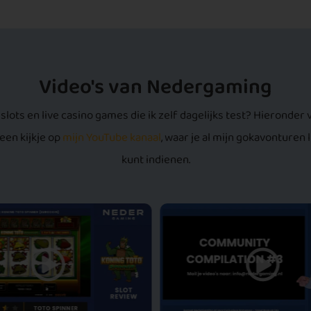
Video's van Nedergaming
slots en live casino games die ik zelf dagelijks test? Hieronder 
een kijkje op
mijn YouTube kanaal
, waar je al mijn gokavonture
kunt indienen.