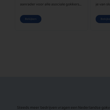
aanrader voor alle asociale gokkers.
je van s
Gaaf bonusspel…
jaren 90
Bekijken
Bekijk
Steeds meer bedrijven vragen een Nederlandse gokverg