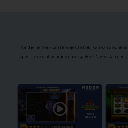
Vind je het leuk om filmpjes te bekijken van de online 
specifieke slot voor jou gaan spelen? Neem dan eens 