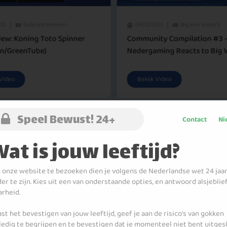
023
Gokkast Reviews
04/11/2023
Big Win Video's
iew: Koning Toto Spinner
Community Compilation #3 
in/GreenTube)
Nedergaming Reacts to Big 
 Video
Bekijk Video
Speel Bewust! 24+
Contact
Ni
at is jouw leeftijd?
Bekijk alle video's
onze website te bezoeken dien je volgens de Nederlandse wet 24 jaar
er te zijn. Kies uit een van onderstaande opties, en antwoord alsjeblie
rheid.
st het bevestigen van jouw leeftijd, geef je aan de risico's van gokken
ledig te begrijpen en te bevestigen dat je momenteel niet bent uitges