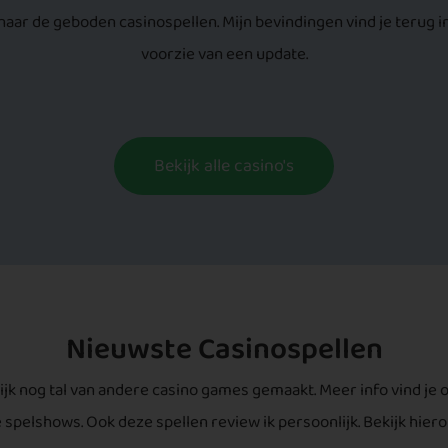
 naar de geboden casinospellen. Mijn bevindingen vind je terug in
voorzie van een update.
Bekijk alle casino's
Nieuwste Casinospellen
ijk nog tal van andere casino games gemaakt. Meer info vind je 
spelshows. Ook deze spellen review ik persoonlijk. Bekijk hiero