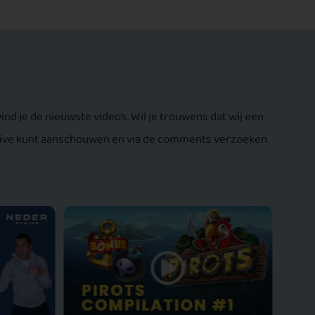
vind je de nieuwste video’s. Wil je trouwens dat wij een
n live kunt aanschouwen en via de comments verzoeken