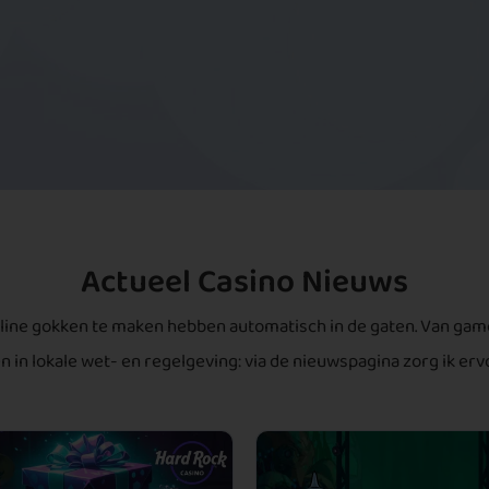
Actueel Casino Nieuws
online gokken te maken hebben automatisch in de gaten. Van gam
 lokale wet- en regelgeving: via de nieuwspagina zorg ik ervoor 