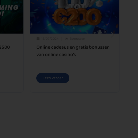
15/07/2024
Bonussen
 €500
Online cadeaus en gratis bonussen
Ka
van online casino’s
va
Lees verder