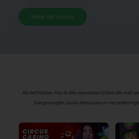
Bekijk alle casino's
Als liefhebber hou ik alle nieuwsberichten die met 
toegevoegde casino bonussen en veranderingen in