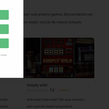
endoor kies ik zeker ook andere games. Bijvoorbeeld van
eoordelingen. Hieronder vind je de meest actuele.
 links
Simply Wild
Ran
7.2
Review score van
Revie





oemde
Wie kent hem niet? Dit was immers
De 
elers
een van de meest populaire
were