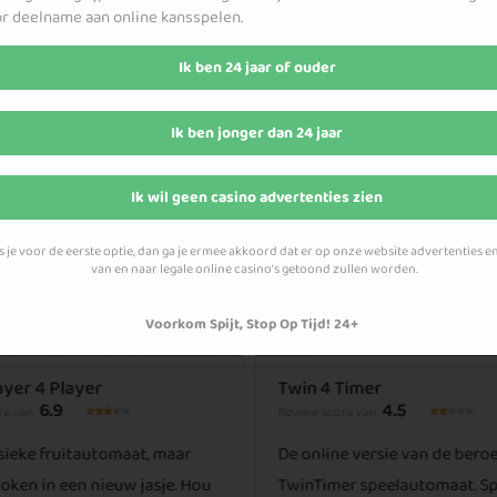
Nieuwste Slot Reviews
r deelname aan online kansspelen.
e gokkasten die het alles-of-niets principe hanteren. Maar tuss
Ik ben 24 jaar of ouder
. Van al die slots die ik speel maak en schrijf ik uitgebreide b
Ik ben jonger dan 24 jaar
Ik wil geen casino advertenties zien
s je voor de eerste optie, dan ga je ermee akkoord dat er op onze website advertenties en
van en naar legale online casino's getoond zullen worden.
Voorkom Spijt, Stop Op Tijd! 24+
ayer 4 Player
Twin 4 Timer
6.9
4.5
re van
Review score van










sieke fruitautomaat, maar
De online versie van de ber
oken in een nieuw jasje. Hou
TwinTimer speelautomaat. Sp