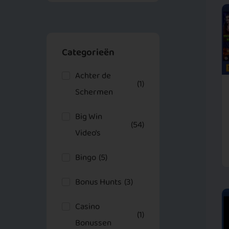
Categorieën
Achter de
(
1
)
Schermen
Big Win
(
54
)
Video's
Bingo
(
5
)
Bonus Hunts
(
3
)
Casino
(
1
)
Bonussen