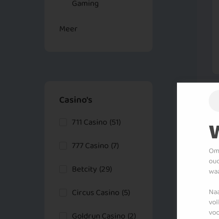
Gaming
Meer
Casino's
711 Casino
(
51
)
W
777 Casino
(
7
)
Om 
oud
Betcity
(
29
)
waa
Circus Casino
(
5
)
Naa
vol
voo
Goldrun Casino
(
2
)