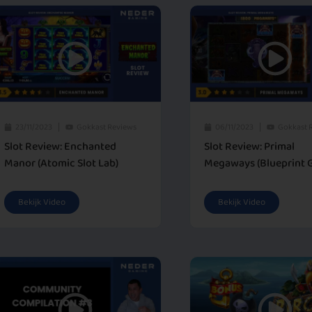
23/11/2023
Gokkast Reviews
06/11/2023
Gokkast 
Slot Review: Enchanted
Slot Review: Primal
Manor (Atomic Slot Lab)
Megaways (Blueprint 
Bekijk Video
Bekijk Video