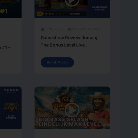
31/10/2023
Gokkast Reviews
Gameshow Review: Jumanji
The Bonus Level Live
n #1 –
(Playtech)
t
Bekijk Video