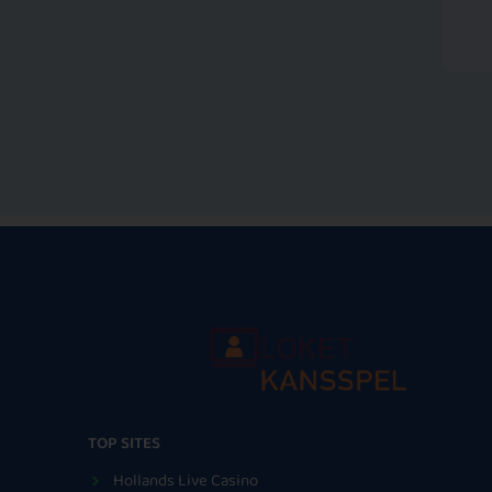
TOP SITES
Hollands Live Casino