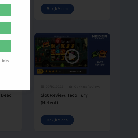
Bekijk Video
 links
Reviews
20/10/2023
Gokkast Reviews
f Dead
Slot Review: Taco Fury
(Netent)
Bekijk Video