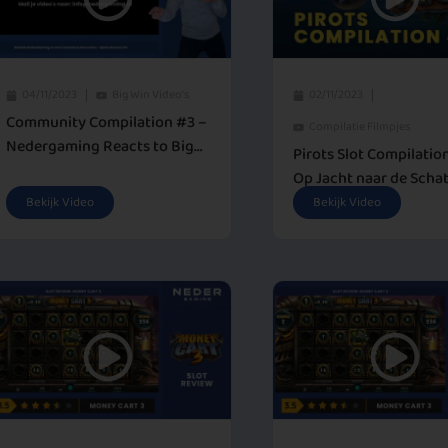
04/11/2023
Big Win Video's
02/11/2023
Community Compilation #3 –
Compilatie Filmpjes
Nedergaming Reacts to Big
Pirots Slot Compilatio
Wins
Op Jacht naar de Scha
Bekijk Video
Bekijk Video