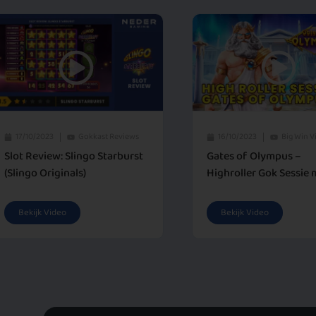
17/10/2023
Gokkast Reviews
16/10/2023
Big Win V
Slot Review: Slingo Starburst
Gates of Olympus –
(Slingo Originals)
Highroller Gok Sessie 
Bonus
Bekijk Video
Bekijk Video