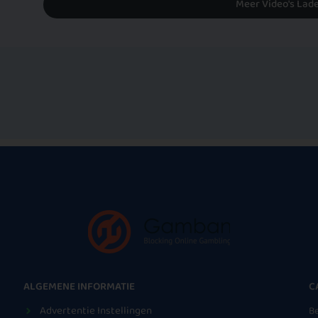
Meer Video's Lad
ALGEMENE INFORMATIE
C
Advertentie Instellingen
Be