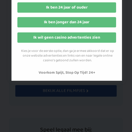
Ik ben 24 jaar of ouder
Slot Review: The Dog House
Multihold (Pragmatic Play)
Ik ben jonger dan 24 jaar
24/10/2023
Ik wil geen casino advertenties zien
Gates of Olympus – Highroller
Kies je voor de eerste optie, dan ga je ermee akkoord dat er op
onze website advertenties en links van en naar legale online
Gok Sessie met €10 Bonus
casino's getoond zullen worden.
16/10/2023
Voorkom Spijt, Stop Op Tijd! 24+
BEKIJK ALLE FILMPJES
Speel legaal mee bij: