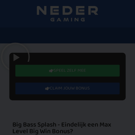
SPEEL ZELF MEE
CLAIM JOUW BONUS
Big Bass Splash - Eindelijk een Max
Level Big Win Bonus?