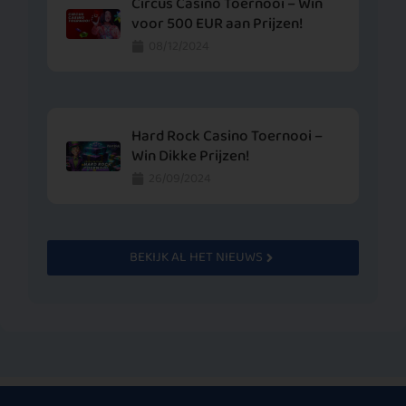
Circus Casino Toernooi – Win
voor 500 EUR aan Prijzen!
08/12/2024
Hard Rock Casino Toernooi –
Win Dikke Prijzen!
26/09/2024
BEKIJK AL HET NIEUWS