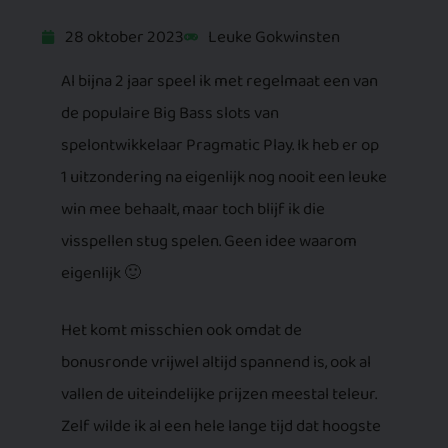
28 oktober 2023
Leuke Gokwinsten
Al bijna 2 jaar speel ik met regelmaat een van
de populaire Big Bass slots van
spelontwikkelaar Pragmatic Play. Ik heb er op
1 uitzondering na eigenlijk nog nooit een leuke
win mee behaalt, maar toch blijf ik die
visspellen stug spelen. Geen idee waarom
eigenlijk 🙂
Het komt misschien ook omdat de
bonusronde vrijwel altijd spannend is, ook al
vallen de uiteindelijke prijzen meestal teleur.
Zelf wilde ik al een hele lange tijd dat hoogste