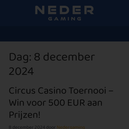
Dag:
8 december
2024
Circus Casino Toernooi –
Win voor 500 EUR aan
Prijzen!
8 december 2024
door
Nedergaming