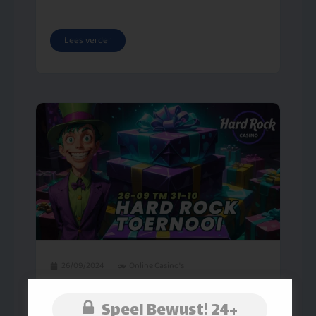
Lees verder
26/09/2024
Online Casino's
Hard Rock Casino Toernooi – Win Dikke
Prijzen!
Speel Bewust! 24+