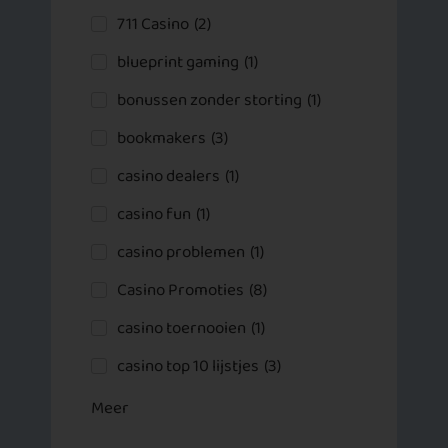
711 Casino
(
2
)
blueprint gaming
(
1
)
bonussen zonder storting
(
1
)
bookmakers
(
3
)
casino dealers
(
1
)
casino fun
(
1
)
casino problemen
(
1
)
Casino Promoties
(
8
)
casino toernooien
(
1
)
casino top 10 lijstjes
(
3
)
Meer