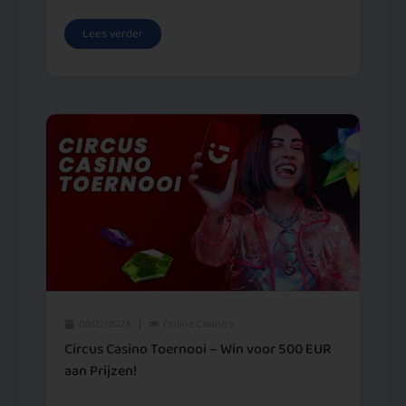
Lees verder
08/12/2024
Online Casino's
Circus Casino Toernooi – Win voor 500 EUR
aan Prijzen!