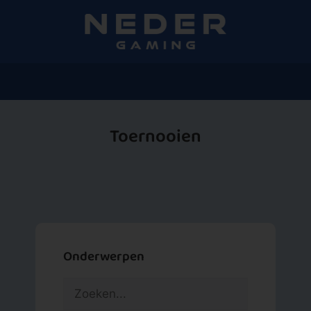
Toernooien
Onderwerpen