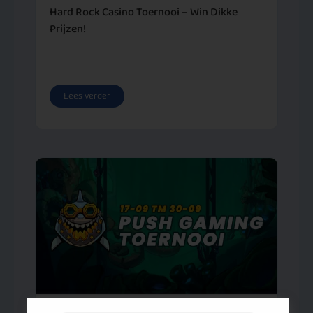
Hard Rock Casino Toernooi – Win Dikke
Prijzen!
Lees verder