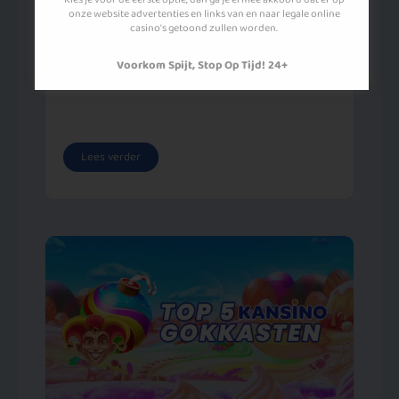
onze website advertenties en links van en naar legale online
15/07/2024
Bonussen
casino's getoond zullen worden.
Online cadeaus en gratis bonussen van
Voorkom Spijt, Stop Op Tijd! 24+
online casino’s
Lees verder