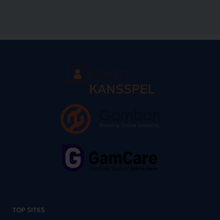
TOP SITES