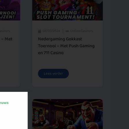
asino's
08/03/2024
Online Casino's
 – Met
Nedergaming Gokkast
Toernooi – Met Push Gaming
en 711 Casino
Lees verder
euws