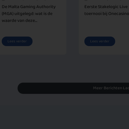
De Malta Gaming Authority
Eerste Stakelogic Live
(MGA) uitgelegd: wat is de
toernooi bij Onecasin
waarde van deze
internationale
toezichthouder?
Lees verder
Lees verder
Meer Berichten La