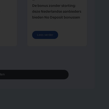
De bonus zonder storting:
o
deze Nederlandse aanbieders
bieden No Deposit bonussen
Lees verder
den