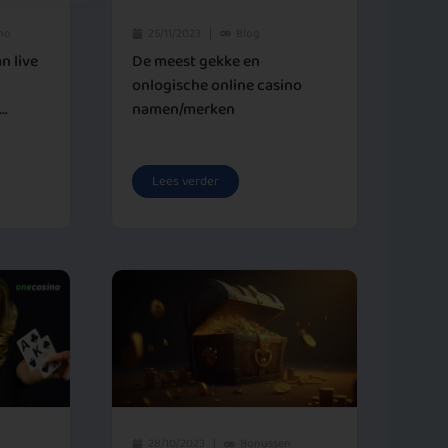
ino
25/11/2023
Blog
n live
De meest gekke en
onlogische online casino
namen/merken
Lees verder
28/10/2023
Bonussen