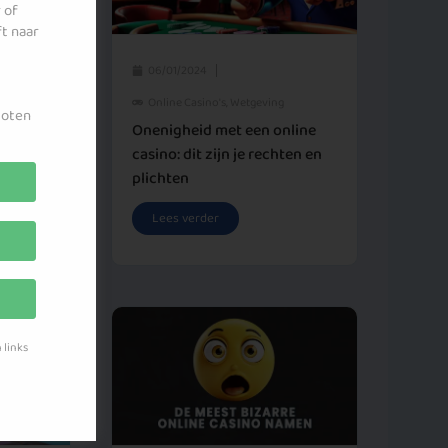
 of
ft naar
06/01/2024
angrijk
Online Casino's
,
Wetgeving
loten
entages
Onenigheid met een online
casino: dit zijn je rechten en
plichten
Lees verder
 links