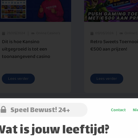
29/05/2024
Online Casino's
05/05/2024
Online C
Dit is hoe Kansino
Retro Sweets Toernooi
uitgegroeid is tot een
€500 aan prijzen!
toonaangevend casino
Lees verder
Lees verder
Speel Bewust! 24+
Contact
Ni
at is jouw leeftijd?