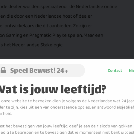
nde dealer worden speciaal voor de Nederlandse online
llen die door een Nederlandse host of dealer
l ontwikkelaars die dit aanbieden. Zo zijn er
tion Gaming en Pragmatic Play te spelen. Maar een
is het Nederlandse Stakelogic.
nline casino’s een studio geopend in Eindhoven. Vanuit
Speel Bewust! 24+
Contact
Ni
pellen gestreamd naar meerdere online casino’s. Steeds
ogic samenwerken om Nederlandstalige spellen van hoge
at is jouw leeftijd?
ino’s bieden in samenwerking met Stakelogic exclusieve
 Nederlandse speler en we verwachten dan ook dat dit
onze website te bezoeken dien je volgens de Nederlandse wet 24 jaar
er te zijn. Kies uit een van onderstaande opties, en antwoord alsjeblie
rheid.
st het bevestigen van jouw leeftijd, geef je aan de risico's van gokken
 Playtech met Holland Casino. Aangezien Holland Casino
ledig te begrijpen en te bevestigen dat je momenteel niet bent uitges