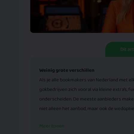
Dit art
Weinig grote verschillen
Als je alle bookmakers van Nederland met elk
gokbedrijven zich vooral via kleine extra’s, 
onderscheiden. De meeste aanbieders maken
niet alleen het aanbod, maar ook de wedopties
Meer tonen