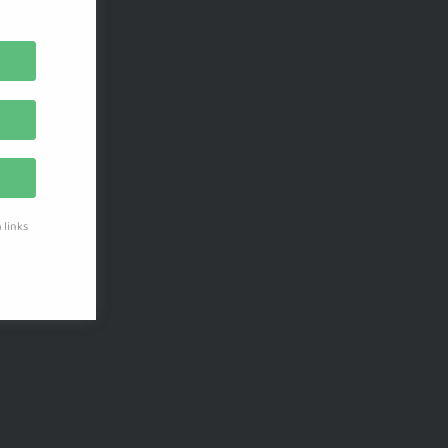
 links