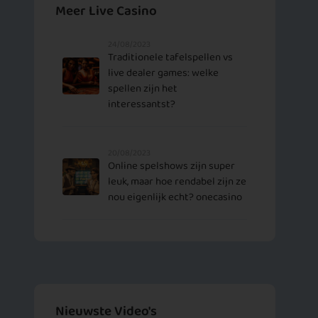
Meer Live Casino
24/08/2023
Traditionele tafelspellen vs
live dealer games: welke
spellen zijn het
interessantst?
20/08/2023
Online spelshows zijn super
leuk, maar hoe rendabel zijn ze
nou eigenlijk echt? onecasino
Nieuwste Video's