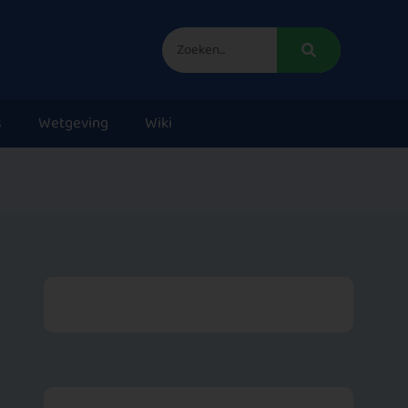
s
Wetgeving
Wiki