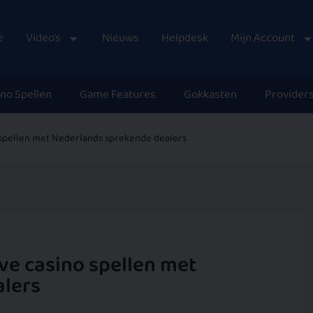
e
Video’s
Nieuws
Helpdesk
Mijn Account
no Spellen
Game Features
Gokkasten
Provider
o spellen met Nederlands sprekende dealers
ive casino spellen met
alers