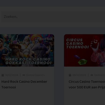
10/12/2024
Online Casino's
08/12/2024
Online C
Hard Rock Casino December
Circus Casino Toernoo
Toernooi
voor 500 EUR aan Prij