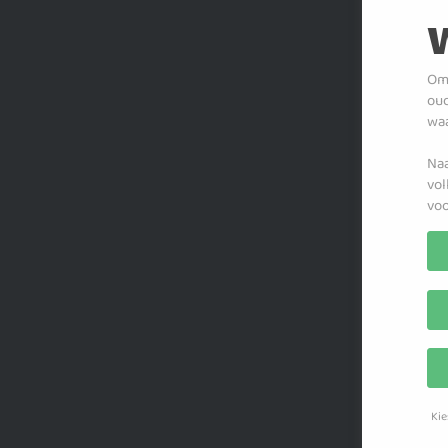
W
Om 
oud
waa
Naa
vol
voo
Kie