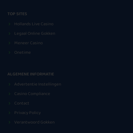
TOP SITES
Hollands Live Casino
Legaal Online Gokken
Meneer Casino
Onetime
ALGEMENE INFORMATIE
Advertentie Instellingen
Casino Compliance
Contact
Privacy Policy
Verantwoord Gokken