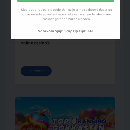
Kies je voor de eerste optie, dan ga je ermee akkoord dat er op
onze website advertenties en links van en naar legale online
casino's getoond zullen worden.
15/07/2024
Bonussen
Voorkom Spijt, Stop Op Tijd! 24+
Online cadeaus en gratis bonussen van
online casino’s
Lees verder