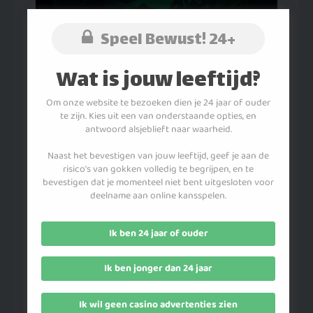
Speel Bewust! 24+
18/09/2024
Gameproviders
Wat is jouw leeftijd?
Push Gaming Toernooi met €500 aan
Prijzengeld!
Om onze website te bezoeken dien je 24 jaar of ouder
te zijn. Kies uit een van onderstaande opties, en
antwoord alsjeblieft naar waarheid.
Naast het bevestigen van jouw leeftijd, geef je aan de
Lees verder
risico's van gokken volledig te begrijpen, en te
bevestigen dat je momenteel niet bent uitgesloten voor
deelname aan online kansspelen.
Ik ben 24 jaar of ouder
Ik ben jonger dan 24 jaar
Ik wil geen casino advertenties zien