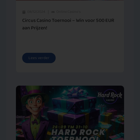
08/12/2024
Online Casino's
Circus Casino Toernooi – Win voor 500 EUR
aan Prijzen!
Lees verder