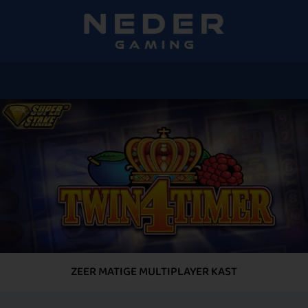
ZEER MATIGE MULTIPLAYER KAST