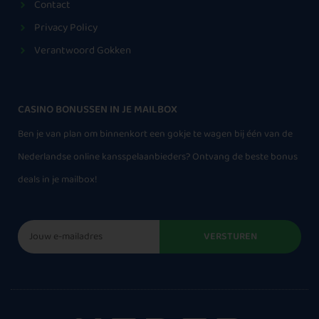
Contact
Privacy Policy
Verantwoord Gokken
CASINO BONUSSEN IN JE MAILBOX
Ben je van plan om binnenkort een gokje te wagen bij één van de
Nederlandse online kansspelaanbieders? Ontvang de beste bonus
deals in je mailbox!
VERSTUREN