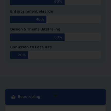
60
%
Entertainment Waarde
40
%
Design & Thema Uitstraling
60
%
Bonussen en Features
20
%
Beoordeling