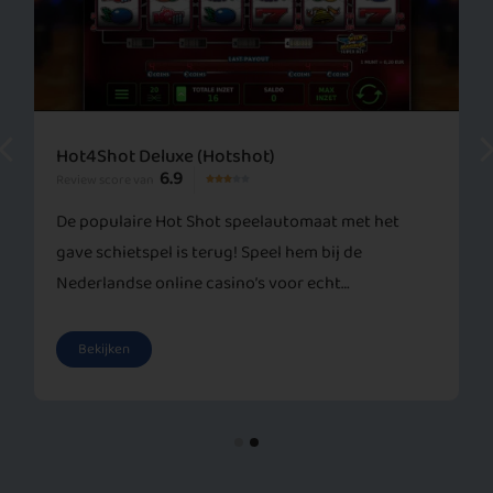
Hot4Shot Deluxe (Hotshot)
6.9
Review score van





De populaire Hot Shot speelautomaat met het
gave schietspel is terug! Speel hem bij de
Nederlandse online casino’s voor echt…
Bekijken
1
2