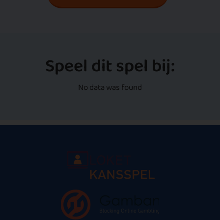
Speel dit spel bij:
No data was found