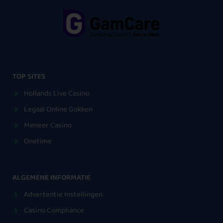
TOP SITES
Hollands Live Casino
Legaal Online Gokken
Meneer Casino
Onetime
ALGEMENE INFORMATIE
Advertentie Instellingen
Casino Compliance