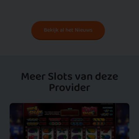
Bekijk al het Nieuws
Meer Slots van deze
Provider