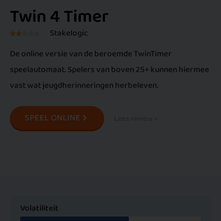
Twin 4 Timer
Stakelogic





De online versie van de beroemde TwinTimer
speelautomaat. Spelers van boven 25+ kunnen hiermee
vast wat jeugdherinneringen herbeleven.
SPEEL ONLINE
Lees review »
Volatiliteit