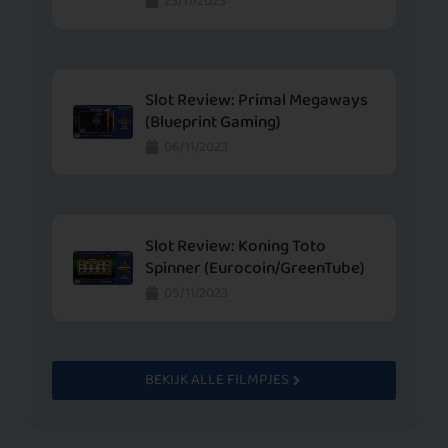
23/11/2023
Slot Review: Primal Megaways
(Blueprint Gaming)
06/11/2023
Slot Review: Koning Toto
Spinner (Eurocoin/GreenTube)
05/11/2023
BEKIJK ALLE FILMPJES