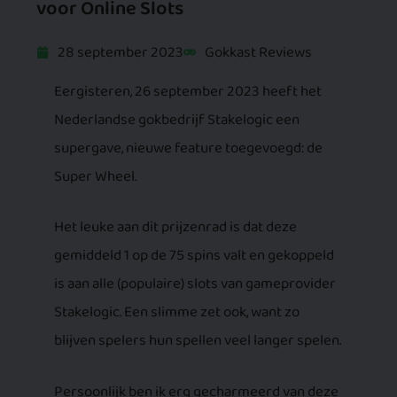
voor Online Slots
28 september 2023
Gokkast Reviews
Eergisteren, 26 september 2023 heeft het
Nederlandse gokbedrijf Stakelogic een
supergave, nieuwe feature toegevoegd: de
Super Wheel.
Het leuke aan dit prijzenrad is dat deze
gemiddeld 1 op de 75 spins valt en gekoppeld
is aan alle (populaire) slots van gameprovider
Stakelogic. Een slimme zet ook, want zo
blijven spelers hun spellen veel langer spelen.
Persoonlijk ben ik erg gecharmeerd van deze