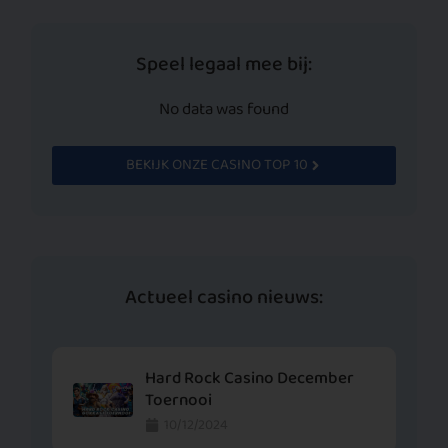
Speel legaal mee bij:
No data was found
BEKIJK ONZE CASINO TOP 10
Actueel casino nieuws:
Hard Rock Casino December
Toernooi
10/12/2024