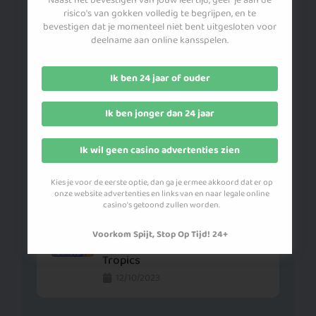
Naast het bevestigen van jouw leeftijd, geef je aan de
Wins
risico's van gokken volledig te begrijpen, en te
04/11/2023
bevestigen dat je momenteel niet bent uitgesloten voor
deelname aan online kansspelen.
Ik ben 24 jaar of ouder
Online Casino Slot Bonus
Compilation #9 – Weer Flink
Ik ben jonger dan 24 jaar
wat Videoslot Bonussen
15/10/2023
Ik wil geen casino advertenties zien
Kies je voor de eerste optie, dan ga je ermee akkoord dat er op
onze website advertenties en links van en naar legale online
casino's getoond zullen worden.
Nedergaming Community
Compilatie #2 – Met een Paar
Voorkom Spijt, Stop Op Tijd! 24+
Heerlijke Max WinsFrozen
Tropics
12/10/2023