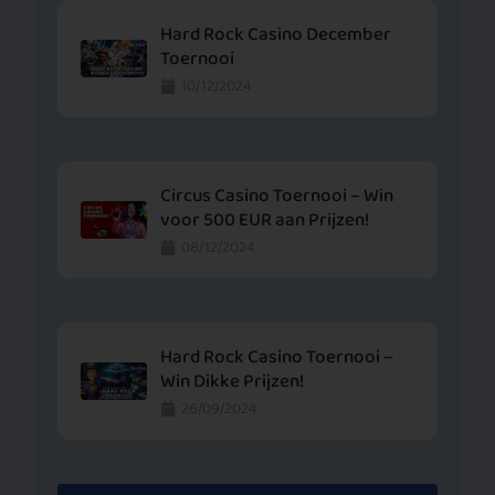
Hard Rock Casino December
Toernooi
10/12/2024
Circus Casino Toernooi – Win
voor 500 EUR aan Prijzen!
08/12/2024
Hard Rock Casino Toernooi –
Win Dikke Prijzen!
26/09/2024