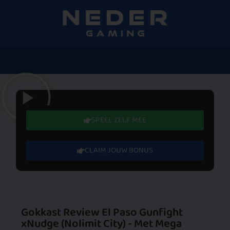
SPEEL ZELF MEE
CLAIM JOUW BONUS
Gokkast Review El Paso Gunfight
xNudge (Nolimit City) - Met Mega