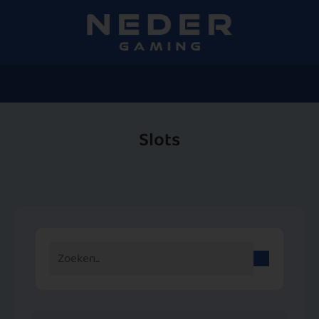
Slots