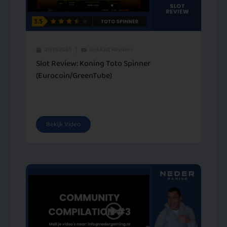
05/11/2023
Gokkast Reviews
Slot Review: Koning Toto Spinner
(Eurocoin/GreenTube)
Bekijk Video