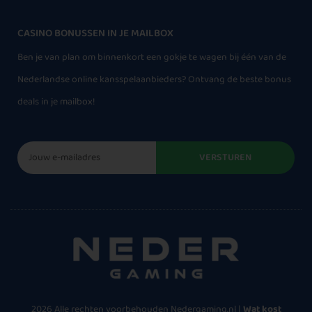
CASINO BONUSSEN IN JE MAILBOX
Ben je van plan om binnenkort een gokje te wagen bij één van de
Nederlandse online kansspelaanbieders? Ontvang de beste bonus
deals in je mailbox!
VERSTUREN
2026 Alle rechten voorbehouden Nedergaming.nl |
Wat kost