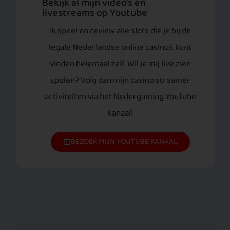
Bekijk al mijn video's en
livestreams op Youtube
Ik speel en review alle slots die je bij de
legale Nederlandse online casino’s kunt
vinden helemaal zelf. Wil je mij live zien
spelen? Volg dan mijn casino streamer
activiteiten via het Nedergaming YouTube
kanaal!
BEZOEK MIJN YOUTUBE KANAAL