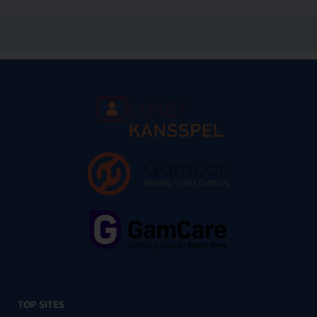
TOP SITES