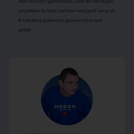
met dit soort gameshows, want als het tegen
zit pakken ze heel snel heel veel geld van je af.
Ik had deze goksessie gewoon heel veel
geluk!