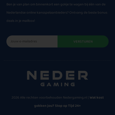
Ben je van plan om binnenkort een gokje te wagen bij één van de
Nederlandse online kansspelaanbieders? Ontvang de beste bonus
deals in je mailbox!
VERSTUREN
2026 Alle rechten voorbehouden Nedergaming.nl |
Wat kost
gokken jou? Stop op Tijd 24+