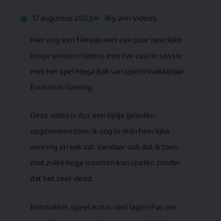
17 augustus 2023
Big Win Video's
Hier nog een filmpje met een paar heerlijke
bingo winsten tijdens een live casino sessie
met het spel Mega Ball van spelontwikkelaar
Evolution Gaming.
Deze video is dus een tijdje geleden
opgenomen toen ik nog in mijn heerlijke
winning streak zat. Vandaar ook dat ik toen
met zulke hoge inzetten kon spelen zonder
dat het zeer deed.
Normaliter speel ik dus veel lager! Pas om