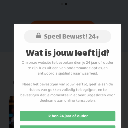
1
2
Bekijk al het Nieuws
Speel Bewust! 24+
Wat is jouw leeftijd?
Om onze website te bezoeken dien je 24 jaar of ouder
Populaire Video's van
te zijn. Kies uit een van onderstaande opties, en
antwoord alsjeblieft naar waarheid.
deze Spelontwikkelaar
Naast het bevestigen van jouw leeftijd, geef je aan de
risico's van gokken volledig te begrijpen, en te
bevestigen dat je momenteel niet bent uitgesloten voor
deelname aan online kansspelen.
Ik ben 24 jaar of ouder