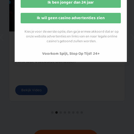
Ik ben jonger dan 24 jaar
Ik wil geen casino advertenties zien
Kies je voor de eerste optie, dan ga je ermee akkoord dat er op
onze website advertenties en links van en naar legale online
casino's getoond zullen worden.
15/10/2023
Voorkom Spijt, Stop Op Tijd! 24+
Online Casino Slot Bonus Compilation #9 – Weer
Flink wat Videoslot Bonussen
Bekijk Video
1
2
3
4
5
6
7
8