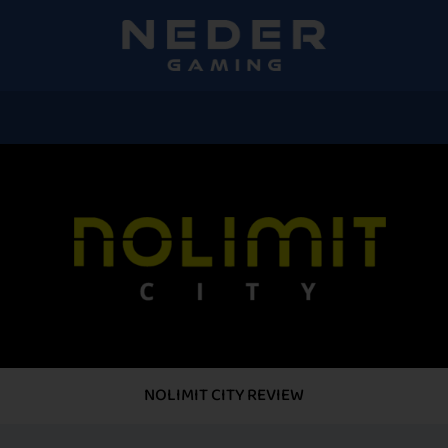
NOLIMIT CITY REVIEW