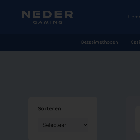
Hom
Betaalmethoden
Casi
Sorteren