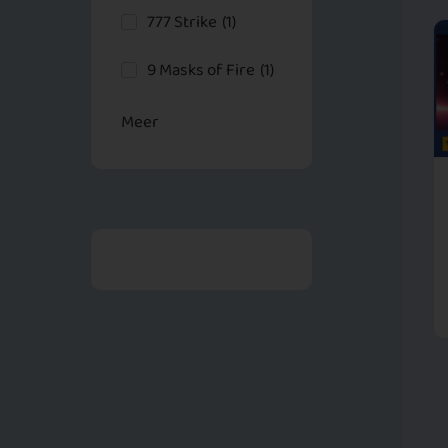
777 Strike
(
1
)
9 Masks of Fire
(
1
)
Meer