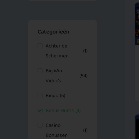
Categorieën
Achter de
(
1
)
Schermen
Big Win
(
54
)
Video's
Bingo
(
5
)
Bonus Hunts
(
3
)
Casino
(
1
)
Bonussen