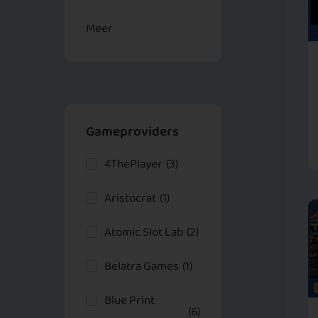
Meer
Gameproviders
4ThePlayer
(
3
)
Aristocrat
(
1
)
Atomic Slot Lab
(
2
)
Belatra Games
(
1
)
Blue Print
(
6
)