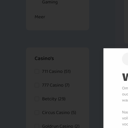
Gaming
Meer
Casino's
711 Casino
(
51
)
W
777 Casino
(
7
)
Om 
oud
Betcity
(
29
)
waa
Circus Casino
(
5
)
Naa
vol
voo
Goldrun Casino
(
2
)