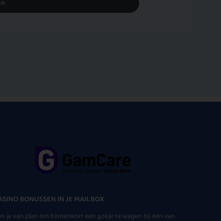
en
ASINO BONUSSEN IN JE MAILBOX
n je van plan om binnenkort een gokje te wagen bij één van