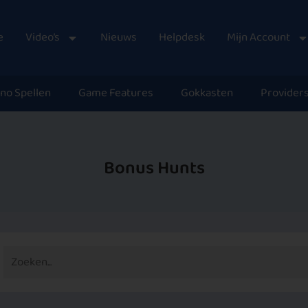
e
Video’s
Nieuws
Helpdesk
Mijn Account
no Spellen
Game Features
Gokkasten
Provider
Bonus Hunts