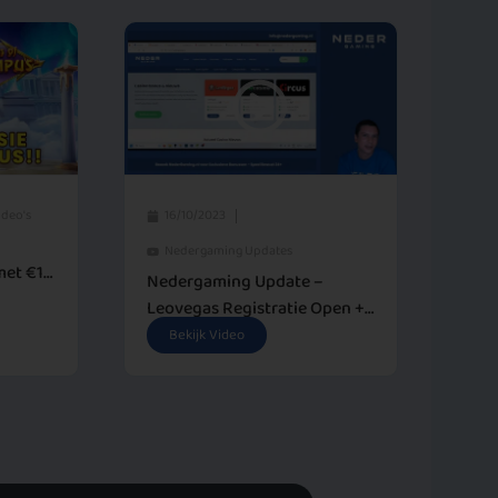
ideo's
16/10/2023
Nedergaming Updates
met €10
Nedergaming Update –
Leovegas Registratie Open +
Casino Nieuws
Bekijk Video