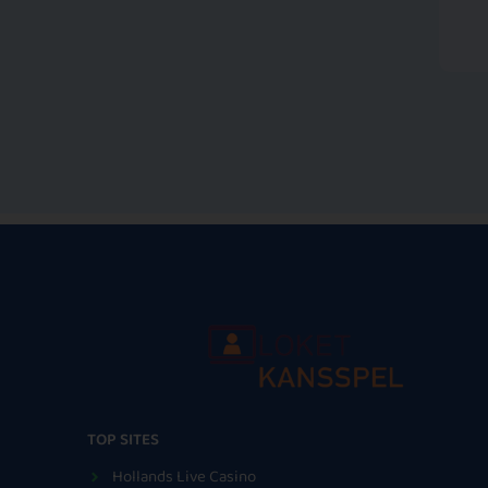
TOP SITES
Hollands Live Casino