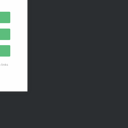
 links