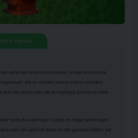
ikel in 1 minuut
 voor iedereen even interessant. Je kan er enorme
 tegenover dat er minder kleine prijzen worden
e met dit soort slots als je ingelegd geld in no time
speler bent die van hoge risico’s en hoge beloningen
 lang met zijn geld wil doen en die gewoon lekker wil