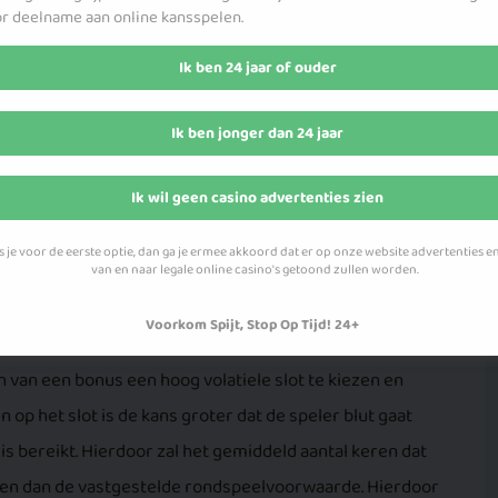
 uitzondering. De uitbetalingen op dit soort slots zijn
r deelname aan online kansspelen.
 laag-volatiele slots.
Ik ben 24 jaar of ouder
Ik ben jonger dan 24 jaar
elvoorwaarden heeft, zoals 35x of meer, zou je in de
Ik wil geen casino advertenties zien
den. Toch kun je ervoor kiezen om een gokje te wagen
oog volatiele slot. Als je dan een grote winst behaalt en
s je voor de eerste optie, dan ga je ermee akkoord dat er op onze website advertenties en
van en naar legale online casino's getoond zullen worden.
tig uit te spelen, kun je overschakelen naar een slot
Voorkom Spijt, Stop Op Tijd! 24+
n van een bonus een hoog volatiele slot te kiezen en
en op het slot is de kans groter dat de speler blut gaat
 bereikt. Hierdoor zal het gemiddeld aantal keren dat
en dan de vastgestelde rondspeelvoorwaarde. Hierdoor