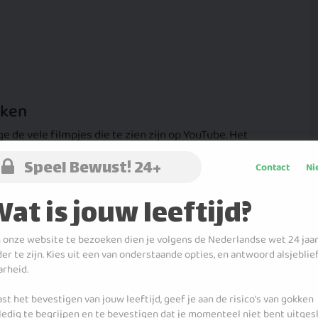
kken
ge de vele filmpjes die te zien zijn op YouTube. Het
door grote winsten uit volatiele gokkasten. Het zijn
Speel Bewust! 24+
Contact
Ni
alen. Voor veel spelers zijn deze filmpjes een trigger
at is jouw leeftijd?
e komen we direct bij het eerste voordeel:
onze website te bezoeken dien je volgens de Nederlandse wet 24 jaar
er te zijn. Kies uit een van onderstaande opties, en antwoord alsjeblie
rheid.
eeld vanwege hun enorme potentieel. Je zou bij wijze
st het bevestigen van jouw leeftijd, geef je aan de risico's van gokken
 mega winst kunnen behalen. Winsten van 10.000 keer
ledig te begrijpen en te bevestigen dat je momenteel niet bent uitges