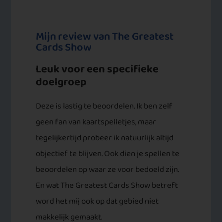
Mijn review van The Greatest
Cards Show
Leuk voor een specifieke
doelgroep
Deze is lastig te beoordelen. Ik ben zelf
geen fan van kaartspelletjes, maar
tegelijkertijd probeer ik natuurlijk altijd
objectief te blijven. Ook dien je spellen te
beoordelen op waar ze voor bedoeld zijn.
En wat The Greatest Cards Show betreft
word het mij ook op dat gebied niet
makkelijk gemaakt.