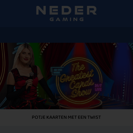
POTJE KAARTEN MET EEN TWIST