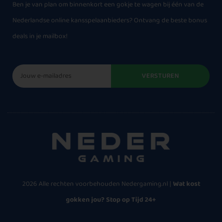
Ben je van plan om binnenkort een gokje te wagen bij één van de
Nederlandse online kansspelaanbieders? Ontvang de beste bonus
deals in je mailbox!
VERSTUREN
2026 Alle rechten voorbehouden Nedergaming.nl |
Wat kost
gokken jou? Stop op Tijd 24+