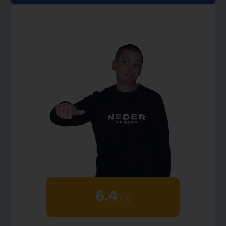
6.4
/ 10