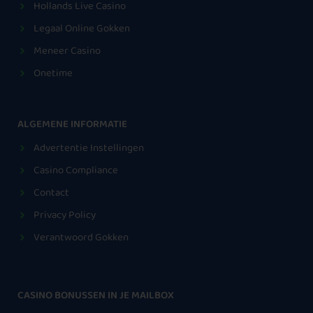
Hollands Live Casino
Legaal Online Gokken
Meneer Casino
Onetime
ALGEMENE INFORMATIE
Advertentie Instellingen
Casino Compliance
Contact
Privacy Policy
Verantwoord Gokken
CASINO BONUSSEN IN JE MAILBOX