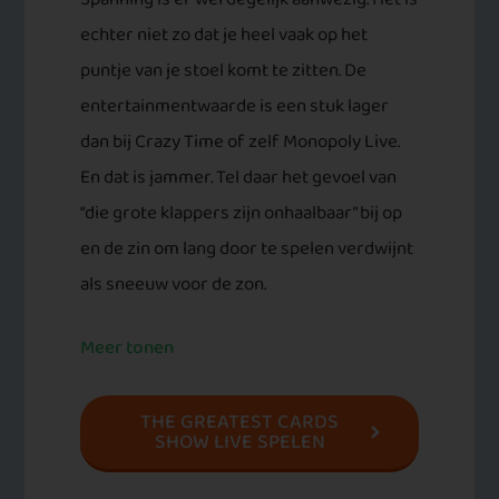
echter niet zo dat je heel vaak op het
puntje van je stoel komt te zitten. De
entertainmentwaarde is een stuk lager
dan bij Crazy Time of zelf Monopoly Live.
En dat is jammer. Tel daar het gevoel van
“die grote klappers zijn onhaalbaar” bij op
en de zin om lang door te spelen verdwijnt
als sneeuw voor de zon.
Meer tonen
THE GREATEST CARDS
SHOW LIVE SPELEN