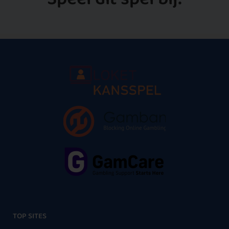
TOP SITES