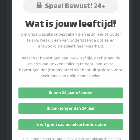
behorende multipliers en prijzen zijn in
Speel Bewust! 24+
het begin wat onduidelijk. Maar als je het
Wat is jouw leeftijd?
eenmaal snapt dan zie je plots de vele,
unieke mogelijkheden om op te wedden.
Om onze website te bezoeken dien je 24 jaar of ouder
te zijn. Kies uit een van onderstaande opties, en
Dat was voor mij ook het moment waarop
antwoord alsjeblieft naar waarheid.
ik dacht: hé… dit is stiekem toch best een
Naast het bevestigen van jouw leeftijd, geef je aan de
leuk spel.
risico's van gokken volledig te begrijpen, en te
bevestigen dat je momenteel niet bent uitgesloten voor
deelname aan online kansspelen.
Bonussen vallen helaas wat
tegen
Ik ben 24 jaar of ouder
The Greatest Cards Show bevat meerdere
Ik ben jonger dan 24 jaar
bonusronden waarvan sommigen ook
meerdere levels hebben. De beste bonus
Ik wil geen casino advertenties zien
is die met een gouden kaart en kan je tot
Kies je voor de eerste optie, dan ga je ermee akkoord dat er op