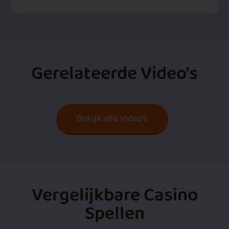
Gerelateerde Video's
Bekijk alle Video's
Vergelijkbare Casino
Spellen