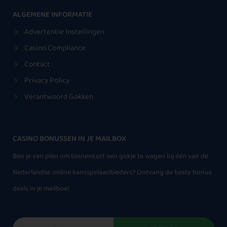
ALGEMENE INFORMATIE
Advertentie Instellingen
Casino Compliance
Contact
Privacy Policy
Verantwoord Gokken
CASINO BONUSSEN IN JE MAILBOX
Ben je van plan om binnenkort een gokje te wagen bij één van de
Nederlandse online kansspelaanbieders? Ontvang de beste bonus
deals in je mailbox!