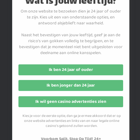
Wat is jouw leeftijd?
08/09/2023
Om onze website te bezoeken dien je 24 jaar of ouder
te zijn. Kies uit een van onderstaande opties, en
antwoord alsjeblieft naar waarheid.
Nedergaming Update – Nieuws,
Naast het bevestigen van jouw leeftijd, geef je aan de
Voortgang en Aankomende
risico's van gokken volledig te begrijpen, en te
Planning
bevestigen dat je momenteel niet bent uitgesloten voor
deelname aan online kansspelen.
26/07/2023
Ik ben 24 jaar of ouder
BEKIJK ALLE FILMPJES
Ik ben jonger dan 24 jaar
Ik wil geen casino advertenties zien
Kies je voor de eerste optie, dan ga je ermee akkoord dat er op
Speel legaal mee bij:
onze website advertenties en links van en naar legale online
casino's getoond zullen worden.
No data was found
Voorkom Spijt, Stop Op Tijd! 24+