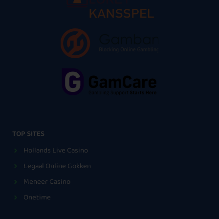
TOP SITES
Hollands Live Casino
Legaal Online Gokken
Meneer Casino
Onetime