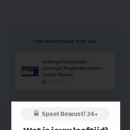
Ook interessant voor jou:
Nedergaming Update –
Leovegas Registratie Open +
Casino Nieuws
16/10/2023
Wat kost Online Gokken mij? –
Speel Bewust! 24+
Dit heb ik vergokt bij de
Nederlandse Casino’s #2