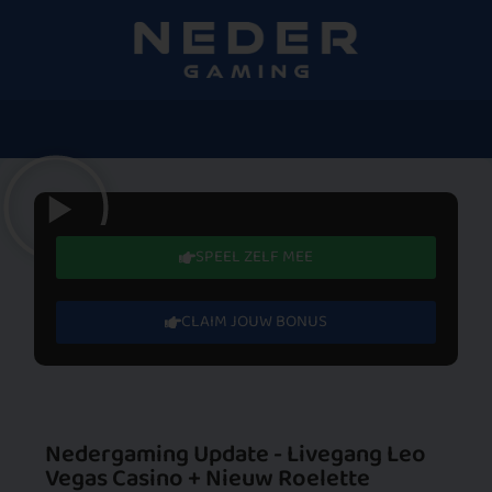
SPEEL ZELF MEE
CLAIM JOUW BONUS
Nedergaming Update - Livegang Leo
Vegas Casino + Nieuw Roelette