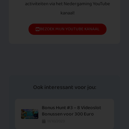
activiteiten via het Nedergaming YouTube
kanaal!
BEZOEK MIJN YOUTUBE KANAAL
Ook interessant voor jou:
Bonus Hunt #3 – 8 Videoslot
Bonussen voor 300 Euro
11/10/2023