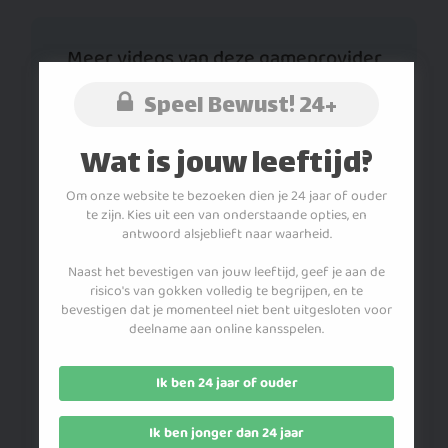
Meer videos van deze gameprovider
Speel Bewust! 24+
Community Compilation #3 –
Nedergaming Reacts to Big
Wat is jouw leeftijd?
Wins
Om onze website te bezoeken dien je 24 jaar of ouder
04/11/2023
te zijn. Kies uit een van onderstaande opties, en
antwoord alsjeblieft naar waarheid.
Naast het bevestigen van jouw leeftijd, geef je aan de
risico's van gokken volledig te begrijpen, en te
Big Bass Splash – Eindelijk een
bevestigen dat je momenteel niet bent uitgesloten voor
Max Level Big Win Bonus?
deelname aan online kansspelen.
28/10/2023
Ik ben 24 jaar of ouder
Ik ben jonger dan 24 jaar
Slot Review: The Dog House