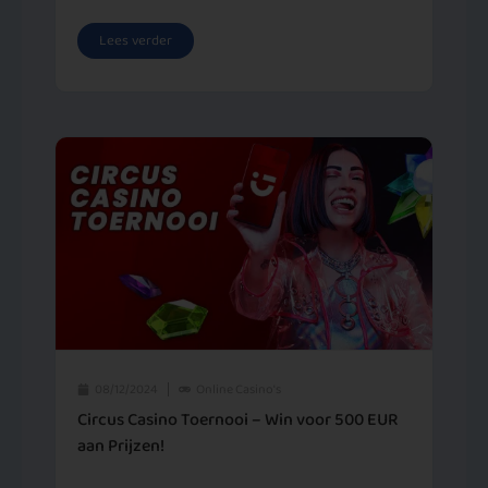
Lees verder
08/12/2024
Online Casino's
Circus Casino Toernooi – Win voor 500 EUR
aan Prijzen!