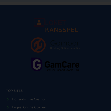
TOP SITES
Hollands Live Casino
Legaal Online Gokken