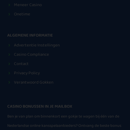
Meneer Casino
Onetime
ALGEMENE INFORMATIE
Advertentie Instellingen
Casino Compliance
Contact
Privacy Policy
Verantwoord Gokken
CASINO BONUSSEN IN JE MAILBOX
Ben je van plan om binnenkort een gokje te wagen bij één van de
Nederlandse online kansspelaanbieders? Ontvang de beste bonus