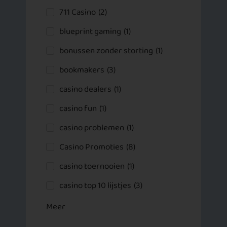
711 Casino
(
2
)
blueprint gaming
(
1
)
bonussen zonder storting
(
1
)
bookmakers
(
3
)
casino dealers
(
1
)
casino fun
(
1
)
casino problemen
(
1
)
Casino Promoties
(
8
)
casino toernooien
(
1
)
casino top 10 lijstjes
(
3
)
Meer