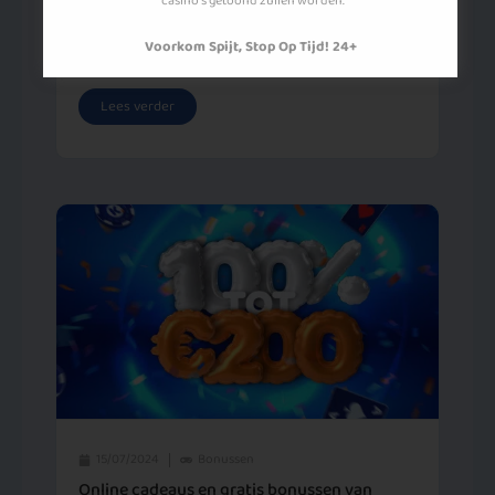
Prijzengeld!
casino's getoond zullen worden.
Voorkom Spijt, Stop Op Tijd! 24+
Lees verder
15/07/2024
Bonussen
Online cadeaus en gratis bonussen van