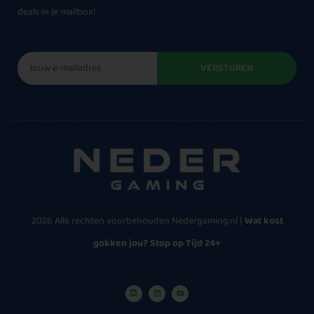
deals in je mailbox!
VERSTUREN
2026 Alle rechten voorbehouden Nedergaming.nl |
Wat kost
gokken jou? Stop op Tijd 24+