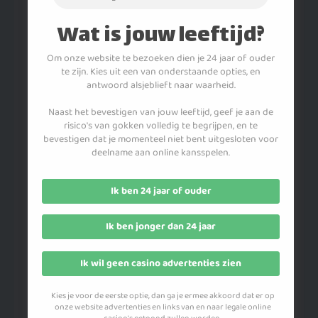
Wat is jouw leeftijd?
Lees verder
Om onze website te bezoeken dien je 24 jaar of ouder
te zijn. Kies uit een van onderstaande opties, en
antwoord alsjeblieft naar waarheid.
Naast het bevestigen van jouw leeftijd, geef je aan de
risico's van gokken volledig te begrijpen, en te
bevestigen dat je momenteel niet bent uitgesloten voor
deelname aan online kansspelen.
Ik ben 24 jaar of ouder
Ik ben jonger dan 24 jaar
Ik wil geen casino advertenties zien
18/09/2024
Gameproviders
Kies je voor de eerste optie, dan ga je ermee akkoord dat er op
Push Gaming Toernooi met €500 aan
onze website advertenties en links van en naar legale online