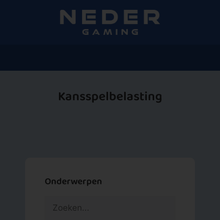
Kansspelbelasting
Onderwerpen