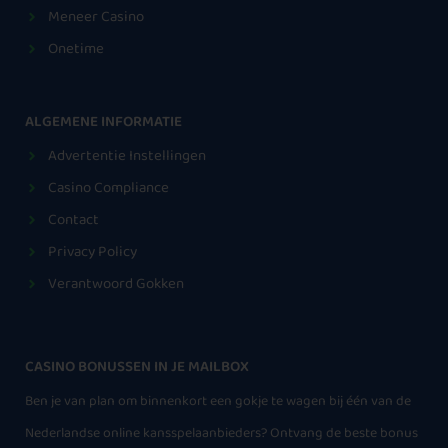
Meneer Casino
Onetime
ALGEMENE INFORMATIE
Advertentie Instellingen
Casino Compliance
Contact
Privacy Policy
Verantwoord Gokken
CASINO BONUSSEN IN JE MAILBOX
Ben je van plan om binnenkort een gokje te wagen bij één van de
Nederlandse online kansspelaanbieders? Ontvang de beste bonus