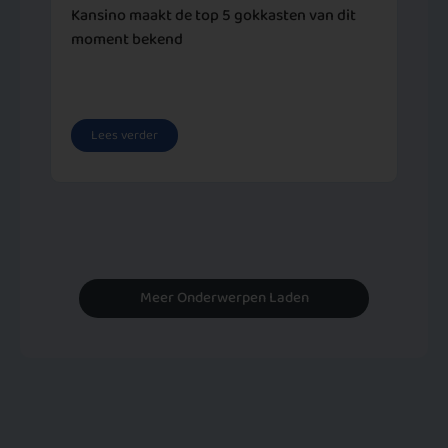
Kansino maakt de top 5 gokkasten van dit
moment bekend
Lees verder
Meer Onderwerpen Laden