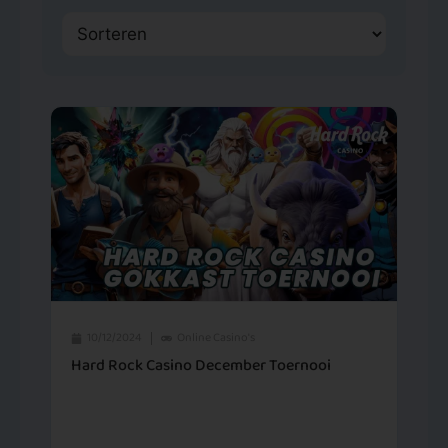
10/12/2024
Online Casino's
Hard Rock Casino December Toernooi