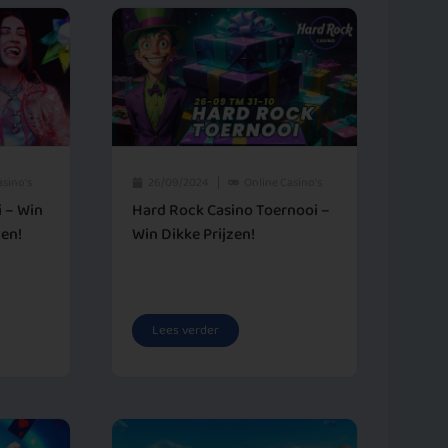
asino's
26/09/2024
Online Casino's
i – Win
Hard Rock Casino Toernooi –
zen!
Win Dikke Prijzen!
Lees verder