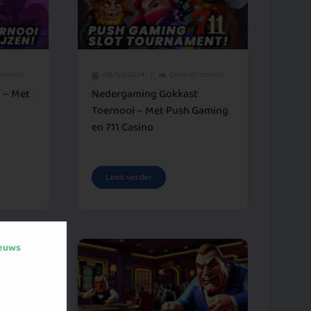
asino's
08/03/2024
Online Casino's
 – Met
Nedergaming Gokkast
Toernooi – Met Push Gaming
en 711 Casino
Lees verder
euws