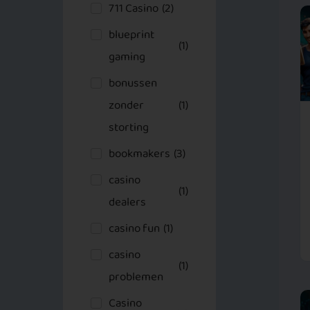
711 Casino
(
2
)
blueprint
(
1
)
gaming
bonussen
zonder
(
1
)
storting
bookmakers
(
3
)
casino
(
1
)
dealers
casino fun
(
1
)
casino
(
1
)
problemen
Casino