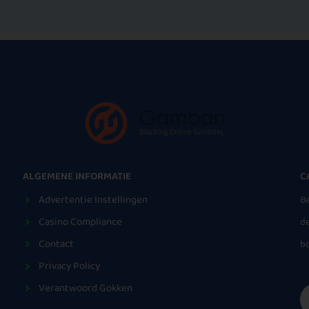
ALGEMENE INFORMATIE
C
Advertentie Instellingen
Be
Casino Compliance
de
Contact
bo
Privacy Policy
Verantwoord Gokken