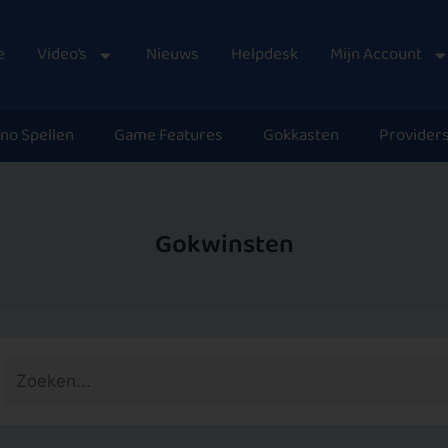
e
Video’s
Nieuws
Helpdesk
Mijn Account
no Spellen
Game Features
Gokkasten
Provider
Gokwinsten