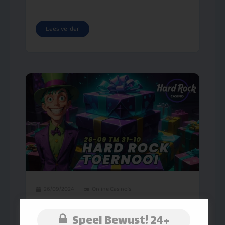
Lees verder
26/09/2024
Online Casino's
Hard Rock Casino Toernooi – Win Dikke
Prijzen!
Speel Bewust! 24+