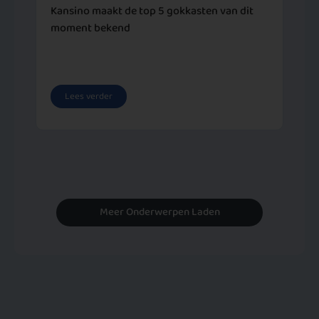
Kansino maakt de top 5 gokkasten van dit
moment bekend
Lees verder
Meer Onderwerpen Laden