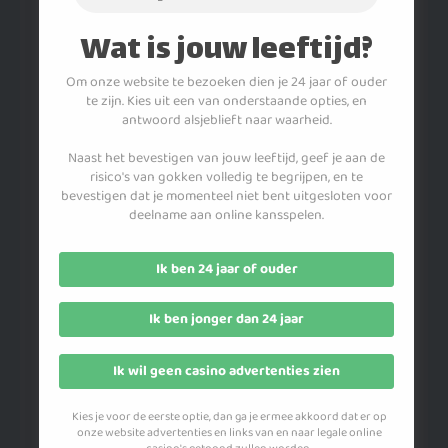
Wat is jouw leeftijd?
Lees verder
Om onze website te bezoeken dien je 24 jaar of ouder
te zijn. Kies uit een van onderstaande opties, en
antwoord alsjeblieft naar waarheid.
Naast het bevestigen van jouw leeftijd, geef je aan de
risico's van gokken volledig te begrijpen, en te
bevestigen dat je momenteel niet bent uitgesloten voor
deelname aan online kansspelen.
Ik ben 24 jaar of ouder
Ik ben jonger dan 24 jaar
Ik wil geen casino advertenties zien
18/09/2024
Gameproviders
Kies je voor de eerste optie, dan ga je ermee akkoord dat er op
Push Gaming Toernooi met €500 aan
onze website advertenties en links van en naar legale online