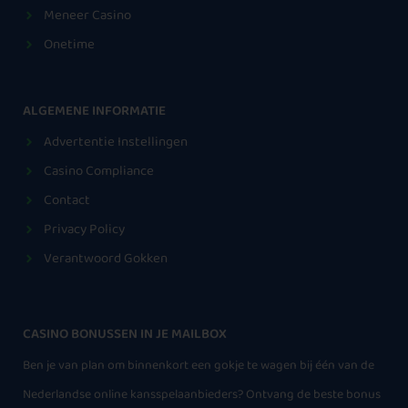
Meneer Casino
Onetime
ALGEMENE INFORMATIE
Advertentie Instellingen
Casino Compliance
Contact
Privacy Policy
Verantwoord Gokken
CASINO BONUSSEN IN JE MAILBOX
Ben je van plan om binnenkort een gokje te wagen bij één van de
Nederlandse online kansspelaanbieders? Ontvang de beste bonus