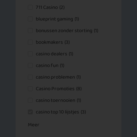
711 Casino
(
2
)
blueprint gaming
(
1
)
bonussen zonder storting
(
1
)
bookmakers
(
3
)
casino dealers
(
1
)
casino fun
(
1
)
casino problemen
(
1
)
Casino Promoties
(
8
)
casino toernooien
(
1
)
casino top 10 lijstjes
(
3
)
Meer