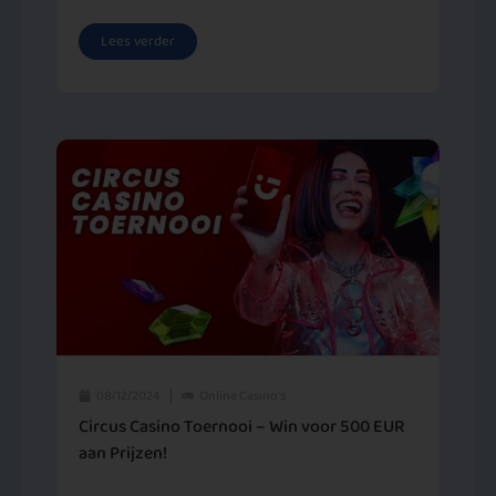
Lees verder
08/12/2024
Online Casino's
Circus Casino Toernooi – Win voor 500 EUR
aan Prijzen!