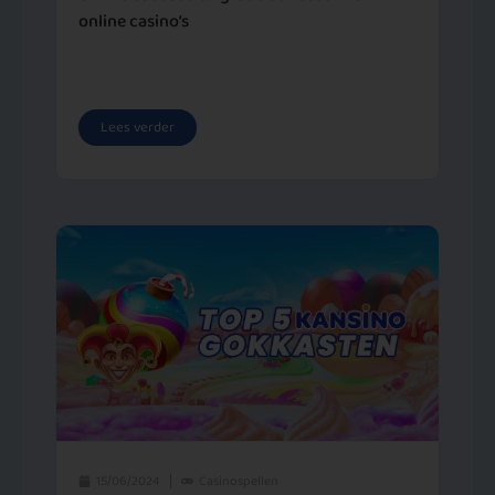
online casino’s
Lees verder
15/06/2024
Casinospellen