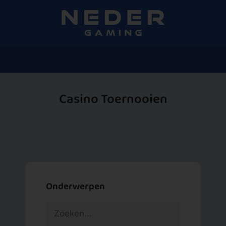
Casino Toernooien
Onderwerpen