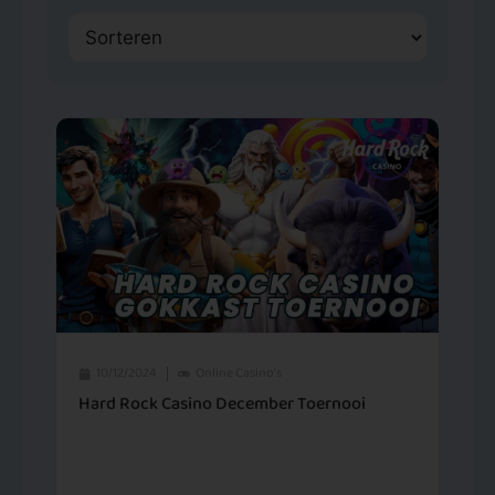
10/12/2024
Online Casino's
Hard Rock Casino December Toernooi