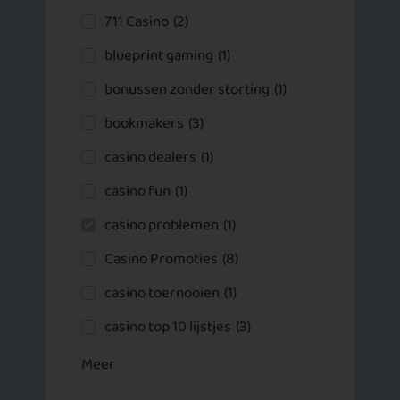
711 Casino
(
2
)
blueprint gaming
(
1
)
bonussen zonder storting
(
1
)
bookmakers
(
3
)
casino dealers
(
1
)
casino fun
(
1
)
casino problemen
(
1
)
Casino Promoties
(
8
)
casino toernooien
(
1
)
casino top 10 lijstjes
(
3
)
Meer