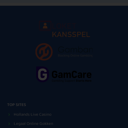
TOP SITES
Hollands Live Casino
Legaal Online Gokken