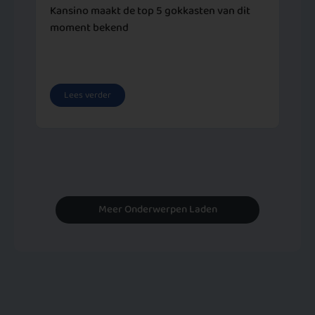
Kansino maakt de top 5 gokkasten van dit
moment bekend
Lees verder
Meer Onderwerpen Laden