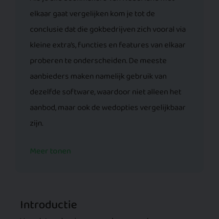
elkaar gaat vergelijken kom je tot de
conclusie dat die gokbedrijven zich vooral via
kleine extra’s, functies en features van elkaar
proberen te onderscheiden. De meeste
aanbieders maken namelijk gebruik van
dezelfde software, waardoor niet alleen het
aanbod, maar ook de wedopties vergelijkbaar
zijn.
Meer tonen
Introductie