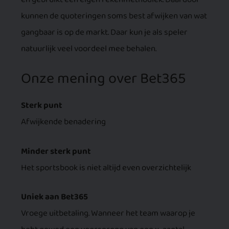
kunnen de quoteringen soms best afwijken van wat
gangbaar is op de markt. Daar kun je als speler
natuurlijk veel voordeel mee behalen.
Onze mening over Bet365
Sterk punt
Afwijkende benadering
Minder sterk punt
Het sportsbook is niet altijd even overzichtelijk
Uniek aan Bet365
Vroege uitbetaling. Wanneer het team waarop je