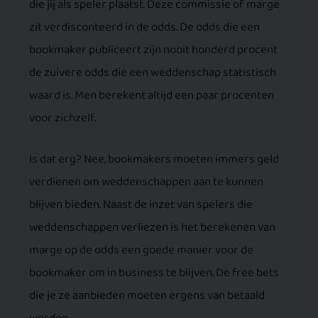
die jij als speler plaatst. Deze commissie of marge
zit verdisconteerd in de odds. De odds die een
bookmaker publiceert zijn nooit honderd procent
de zuivere odds die een weddenschap statistisch
waard is. Men berekent altijd een paar procenten
voor zichzelf.
Is dat erg? Nee, bookmakers moeten immers geld
verdienen om weddenschappen aan te kunnen
blijven bieden. Naast de inzet van spelers die
weddenschappen verliezen is het berekenen van
marge op de odds een goede manier voor de
bookmaker om in business te blijven. De free bets
die je ze aanbieden moeten ergens van betaald