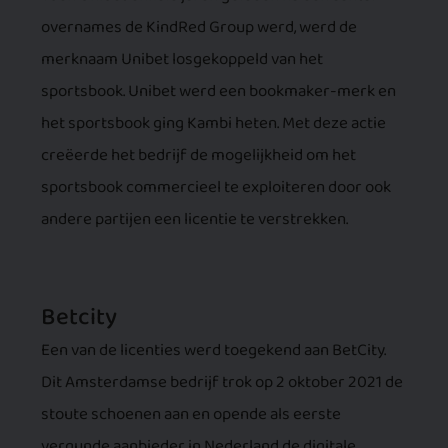
overnames de KindRed Group werd, werd de
merknaam Unibet losgekoppeld van het
sportsbook. Unibet werd een bookmaker-merk en
het sportsbook ging Kambi heten. Met deze actie
creëerde het bedrijf de mogelijkheid om het
sportsbook commercieel te exploiteren door ook
andere partijen een licentie te verstrekken.
Betcity
Een van de licenties werd toegekend aan BetCity.
Dit Amsterdamse bedrijf trok op 2 oktober 2021 de
stoute schoenen aan en opende als eerste
vergunde aanbieder in Nederland de digitale