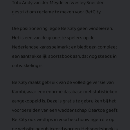
Toto Andy van der Meyde en Wesley Sneijder
gestrikt om reclame te maken voor BetCity.
Die positionering legde BetCity geen windeieren.
Het is een van de grootste spelers op de
Nederlandse kansspelmarkt en biedt een compleet
een aantrekkelijk sportsbook aan, dat nog steeds in
ontwikkeling is.
BetCity maakt gebruik van de volledige versie van
Kambi, waar een enorme database met statistieken
aangekoppeld is. Deze is gratis te gebruiken bij het
voorbereiden van een weddenschap. Daartoe geeft
BetCity ook wedtips in voorbeschouwingen die op
de website gepubliceerd worden. Het sportsbook is