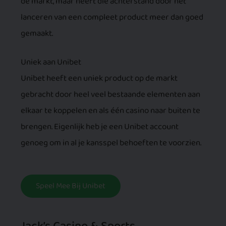
de markt, maar heeft die achterstand door het
lanceren van een compleet product meer dan goed
gemaakt.
Uniek aan Unibet
Unibet heeft een uniek product op de markt
gebracht door heel veel bestaande elementen aan
elkaar te koppelen en als één casino naar buiten te
brengen. Eigenlijk heb je een Unibet account
genoeg om in al je kansspel behoeften te voorzien.
Speel Mee Bij Unibet