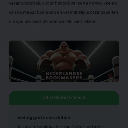
verantwoordelijk voor het ontwerpen en ontwikkelen
van de meest boeiende en vermakelijke casinospellen
die spelers over de hele wereld aantrekken.
Dit artikel in 1 minuut
Weinig grote verschillen
Als je alle bookmakers van Nederland met