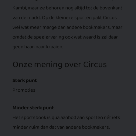
Kambi, maar ze behoren nog altijd tot de bovenkant
van de markt. Op de kleinere sporten pakt Circus
wel wat meer marge dan andere bookmakers, maar
omdat de speelervaring ook wat waard is zal daar
geen haan naar kraaien.
Onze mening over Circus
Sterk punt
Promoties
Minder sterk punt
Het sportsbook is qua aanbod aan sporten nét iets
minder ruim dan dat van andere bookmakers.