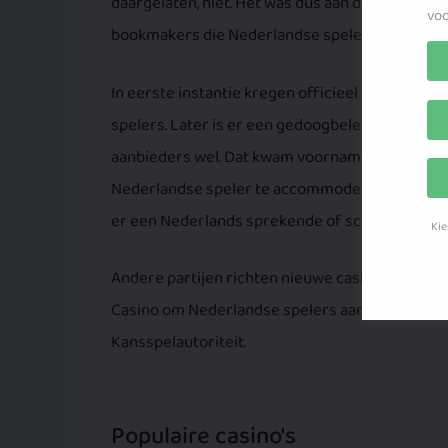
daargelaten, niet. Het was dus aan de kansspela
voo
bookmakers die Nederlandse spelers toe stonde
In eerste instantie kregen officieel niet alleen
spelers. Later is er een gedoogbeleid ontwikke
aanbieders wel. Dat kwam voornamelijk doorda
Nederlandse speler te accommoderen. iDeal wer
er een Nederlands sprekende of schrijvende kl
Kie
Andere partijen richten nieuwe casino’s onder
Casino om Nederlandse spelers aan te trekken. 
Kansspelautoriteit.
Populaire casino's