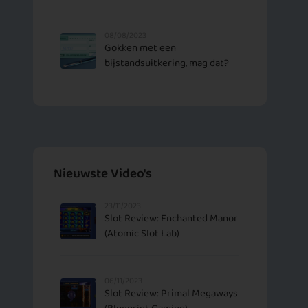
08/08/2023
Gokken met een
bijstandsuitkering, mag dat?
Nieuwste Video's
23/11/2023
Slot Review: Enchanted Manor
(Atomic Slot Lab)
06/11/2023
Slot Review: Primal Megaways