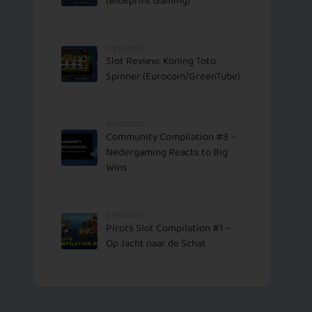
(Blueprint Gaming)
05/11/2023
Slot Review: Koning Toto
Spinner (Eurocoin/GreenTube)
04/11/2023
Community Compilation #3 –
Nedergaming Reacts to Big
Wins
02/11/2023
Pirots Slot Compilation #1 –
Op Jacht naar de Schat