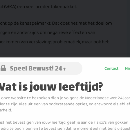
d (WKA) een veel breder takenpakket.
icht op de kansspelmarkt. Dat doet het met het doel om
orgen en anderzijds om negatieve effecten van
voorkomen van verslavingsproblematiek, maar ook het
Speel Bewust! 24+
en tot 1 april 2021 het toezicht houden op de
Contact
Ni
Nederland aanbieden van kansspelen. Dat waren slechts
at is jouw leeftijd?
dse Loterij (Lotto en Toto) en ZeTurf hadden exclusieve
ansspelen.
onze website te bezoeken dien je volgens de Nederlandse wet 24 jaar
er te zijn. Kies uit een van onderstaande opties, en antwoord alsjeblie
rheid.
wezen partij voor het handhaven van de Nederlandse
at mocht, de hierboven genoemde uitzonderingen
st het bevestigen van jouw leeftijd, geef je aan de risico's van gokken
ledig te begrijpen en te bevestigen dat je momenteel niet bent uitges