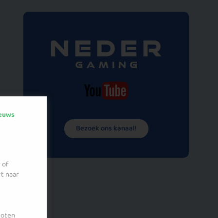
euws
Bezoek ons kanaal!
 of
ft naar
loten