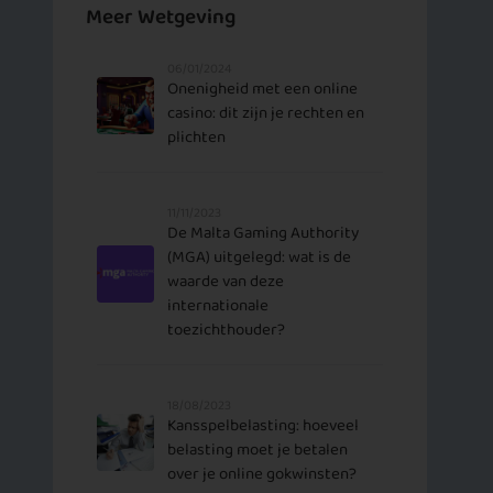
Meer Wetgeving
06/01/2024
Onenigheid met een online
casino: dit zijn je rechten en
plichten
11/11/2023
De Malta Gaming Authority
(MGA) uitgelegd: wat is de
waarde van deze
internationale
toezichthouder?
18/08/2023
Kansspelbelasting: hoeveel
belasting moet je betalen
over je online gokwinsten?