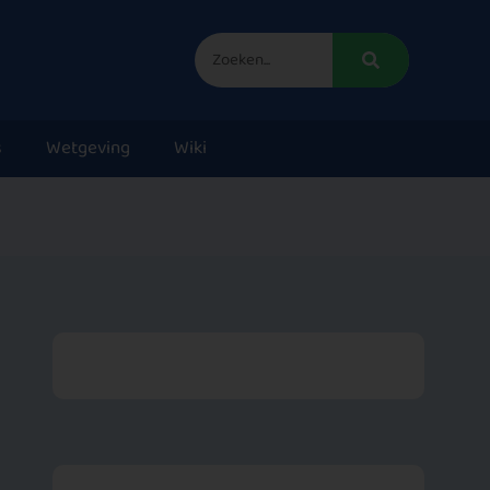
s
Wetgeving
Wiki