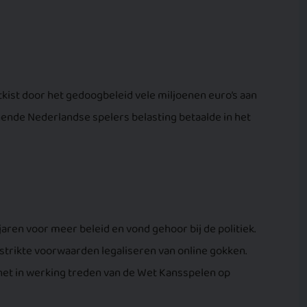
kist door het gedoogbeleid vele miljoenen euro’s aan
ende Nederlandse spelers belasting betaalde in het
 jaren voor meer beleid en vond gehoor bij de politiek.
trikte voorwaarden legaliseren van online gokken.
het in werking treden van de Wet Kansspelen op