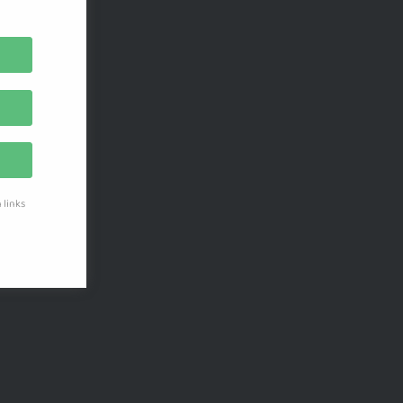
 links