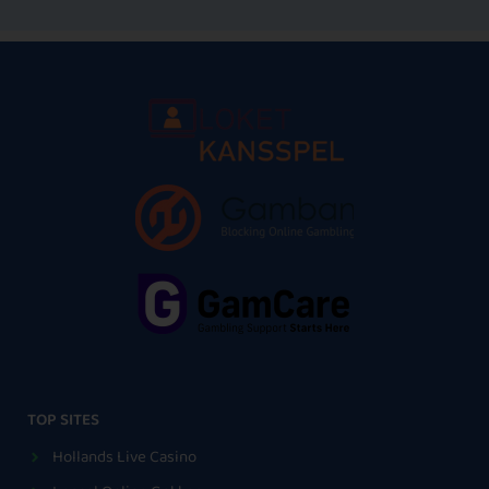
TOP SITES
Hollands Live Casino