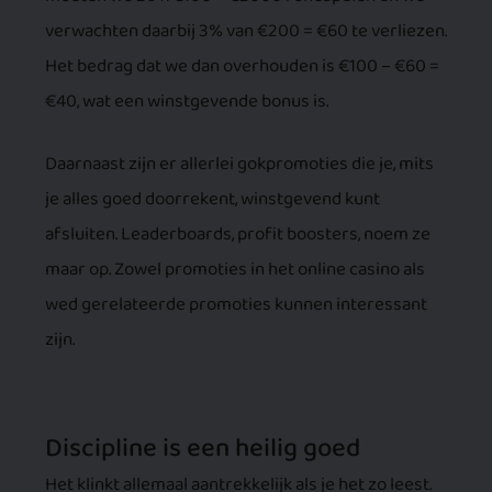
verwachten daarbij 3% van €200 = €60 te verliezen.
Het bedrag dat we dan overhouden is €100 – €60 =
€40, wat een winstgevende bonus is.
Daarnaast zijn er allerlei gokpromoties die je, mits
je alles goed doorrekent, winstgevend kunt
afsluiten. Leaderboards, profit boosters, noem ze
maar op. Zowel promoties in het online casino als
wed gerelateerde promoties kunnen interessant
zijn.
Discipline is een heilig goed
Het klinkt allemaal aantrekkelijk als je het zo leest.