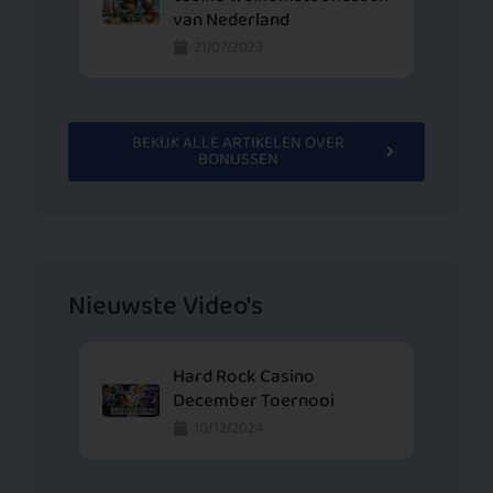
van Nederland
21/07/2023
BEKIJK ALLE ARTIKELEN OVER
BONUSSEN
Nieuwste Video's
Hard Rock Casino
December Toernooi
10/12/2024