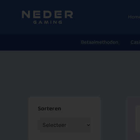
Hom
Betaalmethoden
Casi
Sorteren