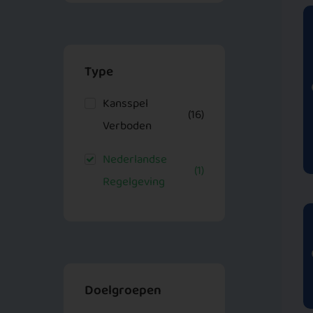
Type
Kansspel
(
16
)
Verboden
Nederlandse
(
1
)
Regelgeving
Doelgroepen