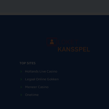
TOP SITES
Hollands Live Casino
Legaal Online Gokken
Meneer Casino
Onetime