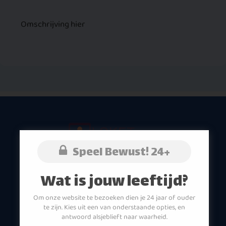
Omschrijving hier
Speel Bewust! 24+
Wat is jouw leeftijd?
Om onze website te bezoeken dien je 24 jaar of ouder
te zijn. Kies uit een van onderstaande opties, en
antwoord alsjeblieft naar waarheid.