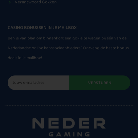
Verantwoord Gokken
CASINO BONUSSEN IN JE MAILBOX
Ben je van plan om binnenkort een gokje te wagen bij één van de
Nederlandse online kansspelaanbieders? Ontvang de beste bonus
deals in je mailbox!
VERSTUREN