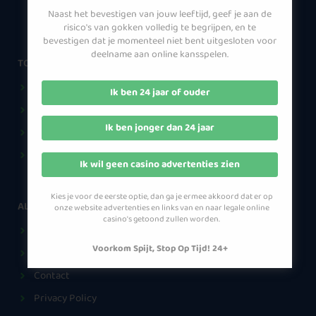
Naast het bevestigen van jouw leeftijd, geef je aan de
risico's van gokken volledig te begrijpen, en te
bevestigen dat je momenteel niet bent uitgesloten voor
deelname aan online kansspelen.
TOP SITES
Hollands Live Casino
Ik ben 24 jaar of ouder
Legaal Online Gokken
Ik ben jonger dan 24 jaar
Meneer Casino
Onetime
Ik wil geen casino advertenties zien
Kies je voor de eerste optie, dan ga je ermee akkoord dat er op
ALGEMENE INFORMATIE
onze website advertenties en links van en naar legale online
casino's getoond zullen worden.
Advertentie Instellingen
Voorkom Spijt, Stop Op Tijd! 24+
Casino Compliance
Contact
Privacy Policy