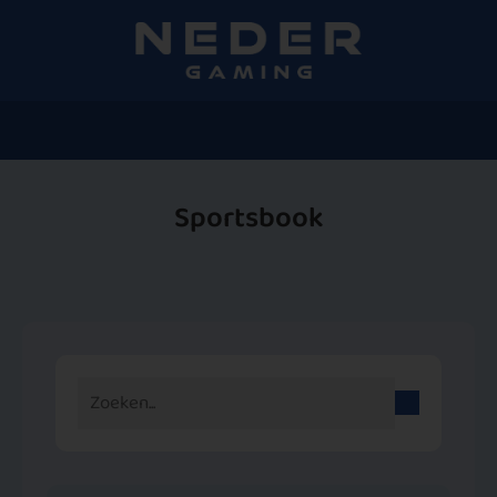
Sportsbook