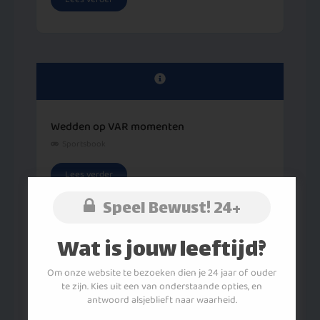
Wedden op VAR momenten
Sportsbook
Lees verder
Speel Bewust! 24+
Wat is jouw leeftijd?
Om onze website te bezoeken dien je 24 jaar of ouder
te zijn. Kies uit een van onderstaande opties, en
antwoord alsjeblieft naar waarheid.
Wedden op Lijnrechters
Sportsbook