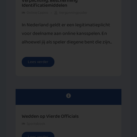
Verplichting: Bescherming
Identificatiemiddelen
Online Casino
Vergunningouder
In Nederland geldt er een legitimatieplicht
voor deelname aan online kansspelen. En
alhoewel jij als speler diegene bent die zijn...
Lees verder
Wedden op Vierde Officials
Sportsbook
Lees verder