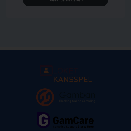
Meer Items Laden