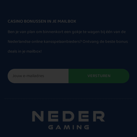
CASINO BONUSSEN IN JE MAILBOX
Ben je van plan om binnenkort een gokje te wagen bij één van de
Nederlandse online kansspelaanbieders? Ontvang de beste bonus
deals in je mailbox!
VERSTUREN