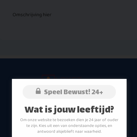
Omschrijving hier
Speel Bewust! 24+
Wat is jouw leeftijd?
Om onze website te bezoeken dien je 24 jaar of ouder
te zijn. Kies uit een van onderstaande opties, en
antwoord alsjeblieft naar waarheid.