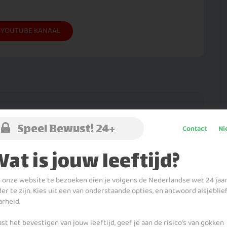
N YOUTUBE KANAAL
Speel Bewust! 24+
Contact
Ni
at is jouw leeftijd?
olland Casino Gokkasten met Bonussen
onze website te bezoeken dien je volgens de Nederlandse wet 24 jaar
er te zijn. Kies uit een van onderstaande opties, en antwoord alsjeblie
rheid.
st het bevestigen van jouw leeftijd, geef je aan de risico's van gokken