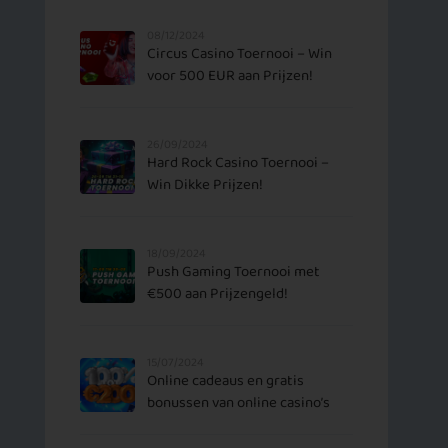
08/12/2024
Circus Casino Toernooi – Win
voor 500 EUR aan Prijzen!
26/09/2024
Hard Rock Casino Toernooi –
Win Dikke Prijzen!
18/09/2024
Push Gaming Toernooi met
€500 aan Prijzengeld!
15/07/2024
Online cadeaus en gratis
bonussen van online casino’s