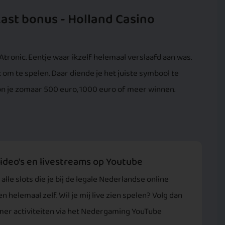
kast bonus - Holland Casino
 Atronic. Eentje waar ikzelf helemaal verslaafd aan was.
 om te spelen. Daar diende je het juiste symbool te
kon je zomaar 500 euro, 1000 euro of meer winnen.
 video's en livestreams op Youtube
 alle slots die je bij de legale Nederlandse online
en helemaal zelf. Wil je mij live zien spelen? Volg dan
mer activiteiten via het Nedergaming YouTube