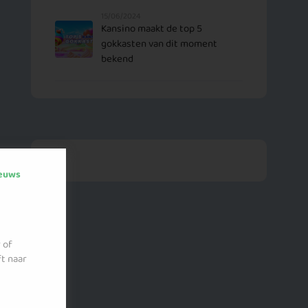
15/06/2024
Kansino maakt de top 5
gokkasten van dit moment
bekend
euws
 of
ft naar