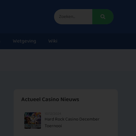
s
Wetgeving
Wiki
Actueel Casino Nieuws
10/12/2024
Hard Rock Casino December
Toernooi