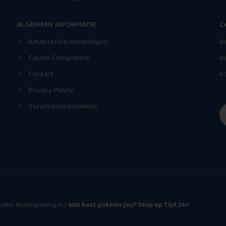
ALGEMENE INFORMATIE
C
Advertentie Instellingen
Be
Casino Compliance
de
Contact
bo
Privacy Policy
Verantwoord Gokken
uden Nedergaming.nl |
Wat kost gokken jou? Stop op Tijd 24+