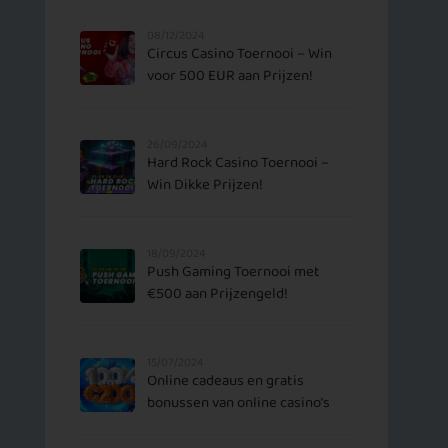
08/12/2024
Circus Casino Toernooi – Win
voor 500 EUR aan Prijzen!
26/09/2024
Hard Rock Casino Toernooi –
Win Dikke Prijzen!
18/09/2024
Push Gaming Toernooi met
€500 aan Prijzengeld!
15/07/2024
Online cadeaus en gratis
bonussen van online casino’s