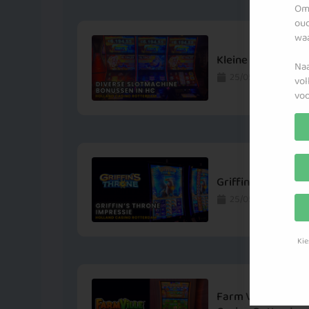
Om 
oud
waa
Kleine selectie H
Naa
25/05/2023
vol
voo
Griffin’ s Throne 
25/05/2023
Kie
Farm Ville Slotma