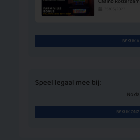
Casino Rotterdam
25/05/2023
BEKIJK 
Speel legaal mee bij:
No da
BEKIJK ONZ