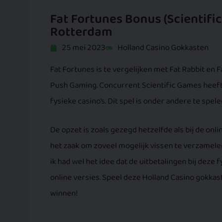
Fat Fortunes Bonus (Scientif
Rotterdam
25 mei 2023
Holland Casino Gokkasten
Fat Fortunes is te vergelijken met Fat Rabbit en F
Push Gaming. Concurrent Scientific Games heeft
fysieke casino’s. Dit spel is onder andere te spel
De opzet is zoals gezegd hetzelfde als bij de onlin
het zaak om zoveel mogelijk vissen te verzamelen
ik had wel het idee dat de uitbetalingen bij deze 
online versies. Speel deze Holland Casino gokkast
winnen!