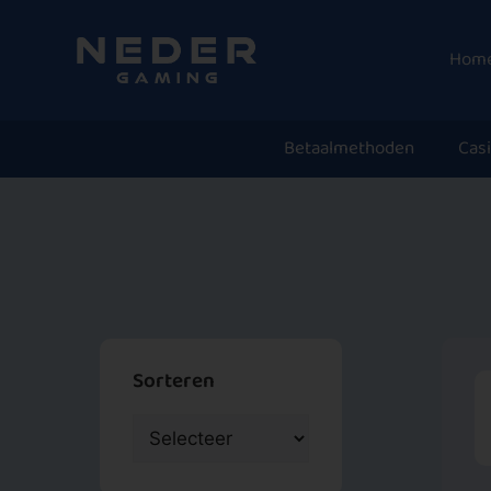
Hom
Betaalmethoden
Casi
Sorteren