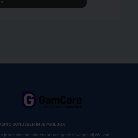
en
ASINO BONUSSEN IN JE MAILBOX
n je van plan om binnenkort een gokje te wagen bij één van