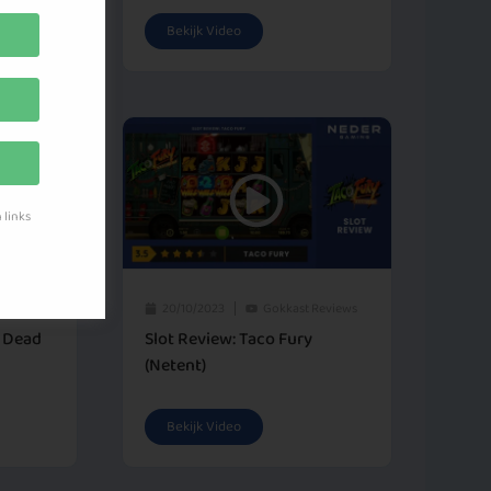
Bekijk Video
 links
Reviews
20/10/2023
Gokkast Reviews
f Dead
Slot Review: Taco Fury
(Netent)
Bekijk Video