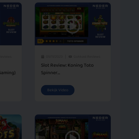
Reviews
05/11/2023
Gokkast Reviews
Slot Review: Koning Toto
Gaming)
Spinner
(Eurocoin/GreenTube)
Bekijk Video