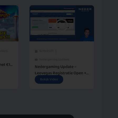
ideo's
16/10/2023
Nedergaming Updates
met €10
Nedergaming Update –
Leovegas Registratie Open +
Casino Nieuws
Bekijk Video