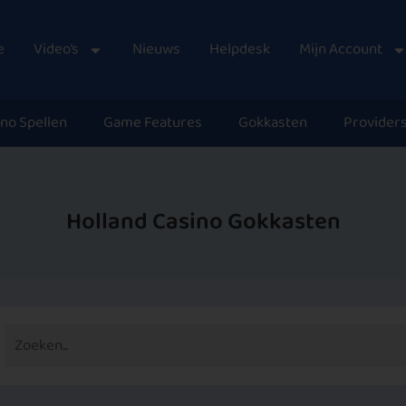
e
Video’s
Nieuws
Helpdesk
Mijn Account
no Spellen
Game Features
Gokkasten
Provider
Holland Casino Gokkasten