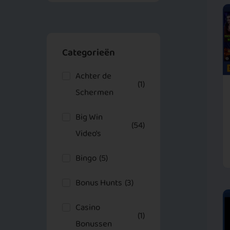
Categorieën
Achter de
(
1
)
Schermen
Big Win
(
54
)
Video's
Bingo
(
5
)
Bonus Hunts
(
3
)
Casino
(
1
)
Bonussen