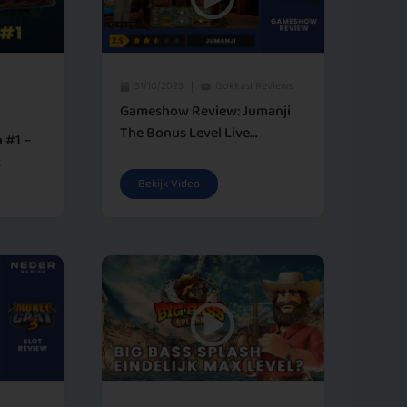
31/10/2023
Gokkast Reviews
Gameshow Review: Jumanji
The Bonus Level Live
n #1 –
(Playtech)
t
Bekijk Video