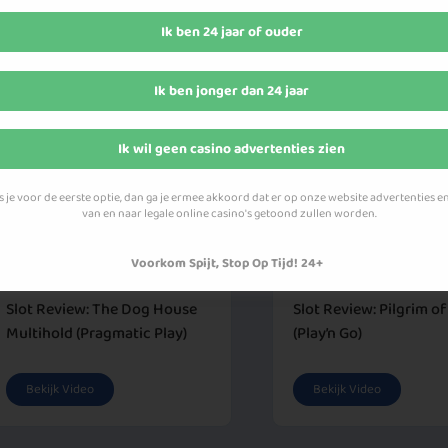
Bekijk Video
Bekijk Video
Ik ben 24 jaar of ouder
Ik ben jonger dan 24 jaar
Ik wil geen casino advertenties zien
s je voor de eerste optie, dan ga je ermee akkoord dat er op onze website advertenties en
van en naar legale online casino's getoond zullen worden.
Voorkom Spijt, Stop Op Tijd! 24+
24/10/2023
Gokkast Reviews
22/10/2023
Gokkast 
Slot Review: The Dog House
Slot Review: Pilgrim o
Multihold (Pragmatic Play)
(Play’n Go)
Bekijk Video
Bekijk Video