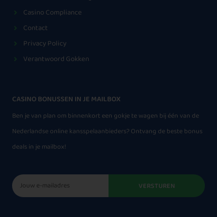
Casino Compliance
Contact
Privacy Policy
Verantwoord Gokken
CASINO BONUSSEN IN JE MAILBOX
Ben je van plan om binnenkort een gokje te wagen bij één van de
Nederlandse online kansspelaanbieders? Ontvang de beste bonus
deals in je mailbox!
VERSTUREN