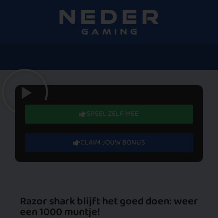
SPEEL ZELF MEE
CLAIM JOUW BONUS
Razor shark blijft het goed doen: weer
een 1000 muntje!