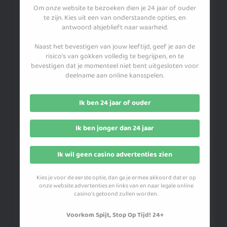
Om onze website te bezoeken dien je 24 jaar of ouder
te zijn. Kies uit een van onderstaande opties, en
antwoord alsjeblieft naar waarheid.
Slot Review: Koning Toto
Naast het bevestigen van jouw leeftijd, geef je aan de
Spinner (Eurocoin/GreenTube)
risico's van gokken volledig te begrijpen, en te
05/11/2023
bevestigen dat je momenteel niet bent uitgesloten voor
deelname aan online kansspelen.
Ik ben 24 jaar of ouder
BEKIJK ALLE FILMPJES
Ik ben jonger dan 24 jaar
Ik wil geen casino advertenties zien
Speel legaal mee bij:
Kies je voor de eerste optie, dan ga je ermee akkoord dat er op
onze website advertenties en links van en naar legale online
casino's getoond zullen worden.
No data was found
Voorkom Spijt, Stop Op Tijd! 24+