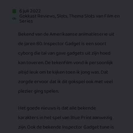
6 juli 2022
Gokkast Reviews
,
Slots
,
Thema Slots van Film en
Series
Bekend van de Amerikaanse animatieserie uit
de jaren 80. Inspector Gadget is een soort
cyborg die tal van gave gadgets uit zijn hoed
kan toveren. De tekenfilm vond ik persoonlijk
altijd leuk om te kijken toen ik jong was. Dat
zorgde ervoor dat ik dit gokspel ook met veel
plezier ging spelen.
Het goede nieuws is dat alle bekende
karakters in het spel van Blue Print aanwezig
zijn. Ook de bekende Inspector Gadget tune is