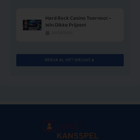
Hard Rock Casino Toernooi –
Win Dikke Prijzen!
26/09/2024
BEKIJK AL HET NIEUWS