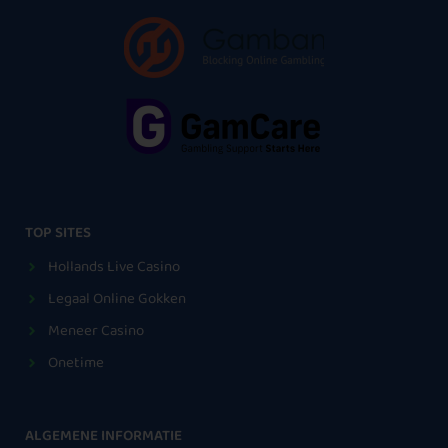
TOP SITES
Hollands Live Casino
Legaal Online Gokken
Meneer Casino
Onetime
ALGEMENE INFORMATIE