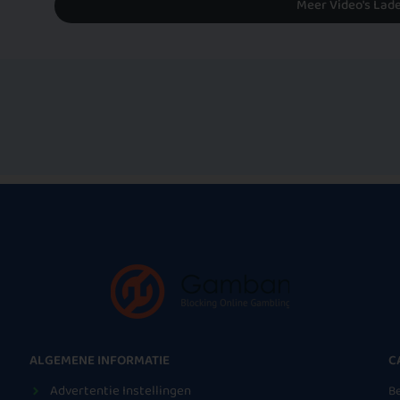
Meer Video's Lad
ALGEMENE INFORMATIE
C
Advertentie Instellingen
Be