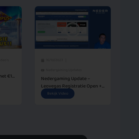
ideo's
16/10/2023
Nedergaming Updates
met €10
Nedergaming Update –
Leovegas Registratie Open +
Casino Nieuws
Bekijk Video