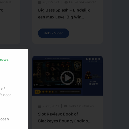
Reviews
28/10/2023
Leuke Gokwinsten
rt
Big Bass Splash – Eindelijk
een Max Level Big Win
Bonus?
Bekijk Video
euws
 of
ft naar
Reviews
25/10/2023
Gokkast Reviews
Gems
Slot Review: Book of
loten
Blackeyes Bounty (Indigo
Magic)