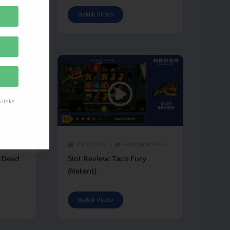
Bekijk Video
 links
Reviews
20/10/2023
Gokkast Reviews
f Dead
Slot Review: Taco Fury
(Netent)
Bekijk Video