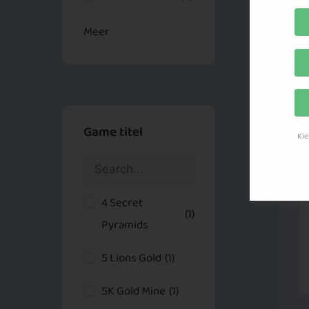
Meer
Game titel
Kie
4 Secret
(
1
)
Pyramids
5 Lions Gold
(
1
)
5K Gold Mine
(
1
)