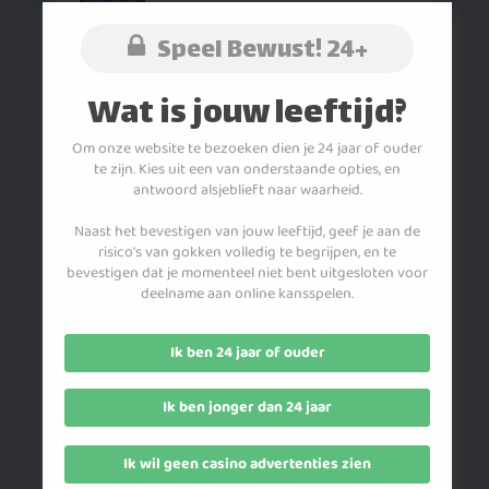
Gokkasten met Bonussen
25/05/2023
Speel Bewust! 24+
Wat is jouw leeftijd?
Griffin’ s Throne Impressie
Om onze website te bezoeken dien je 24 jaar of ouder
(IGT) @ Holland Casino
te zijn. Kies uit een van onderstaande opties, en
antwoord alsjeblieft naar waarheid.
Rotterdam
25/05/2023
Naast het bevestigen van jouw leeftijd, geef je aan de
risico's van gokken volledig te begrijpen, en te
bevestigen dat je momenteel niet bent uitgesloten voor
deelname aan online kansspelen.
Fat Fortunes Bonus (Scientific
Games) @ Holland Casino
Ik ben 24 jaar of ouder
Rotterdam
25/05/2023
Ik ben jonger dan 24 jaar
Ik wil geen casino advertenties zien