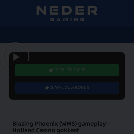
SPEEL ZELF MEE
CLAIM JOUW BONUS
Blazing Phoenix (WMS) gameplay -
Holland Casino gokkast