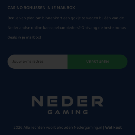
CASINO BONUSSEN IN JE MAILBOX
Ben je van plan om binnenkort een gokje te wagen bij één van de
Nederlandse online kansspelaanbieders? Ontvang de beste bonus
deals in je mailbox!
VERSTUREN
2026 Alle rechten voorbehouden Nedergaming.nl |
Wat kost