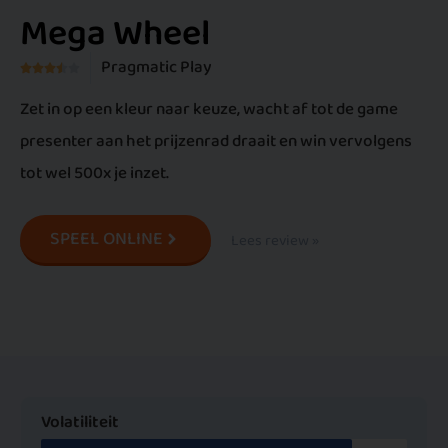
Mega Wheel
Pragmatic Play





Zet in op een kleur naar keuze, wacht af tot de game
presenter aan het prijzenrad draait en win vervolgens
tot wel 500x je inzet.
SPEEL ONLINE
Lees review »
Volatiliteit