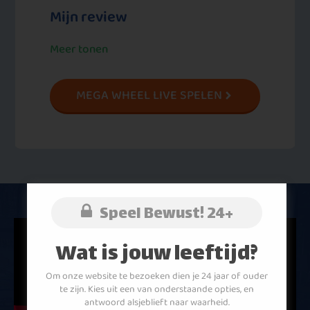
Mijn review
Meer tonen
MEGA WHEEL LIVE SPELEN
Speel Bewust! 24+
Wat is jouw leeftijd?
Om onze website te bezoeken dien je 24 jaar of ouder
te zijn. Kies uit een van onderstaande opties, en
antwoord alsjeblieft naar waarheid.