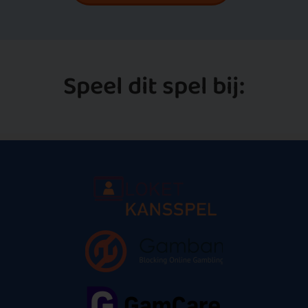
Speel dit spel bij: