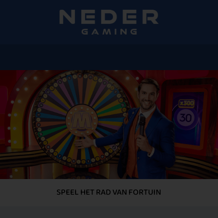
SPEEL HET RAD VAN FORTUIN