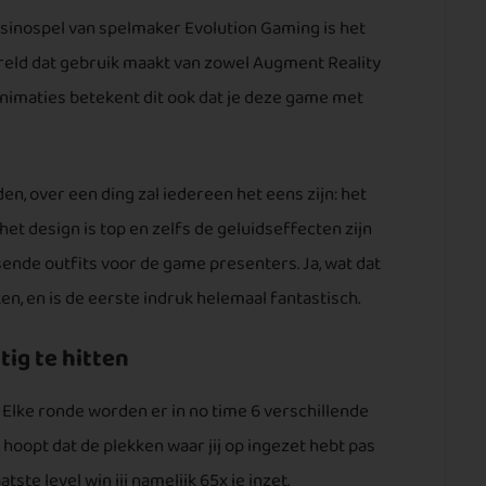
casinospel van spelmaker Evolution Gaming is het
ereld dat gebruik maakt van zowel Augment Reality
animaties betekent dit ook dat je deze game met
en, over een ding zal iedereen het eens zijn: het
, het design is top en zelfs de geluidseffecten zijn
ende outfits voor de game presenters. Ja, wat dat
ken, en is de eerste indruk helemaal fantastisch.
tig te hitten
. Elke ronde worden er in no time 6 verschillende
t, hoopt dat de plekken waar jij op ingezet hebt pas
ste level win jij namelijk 65x je inzet.