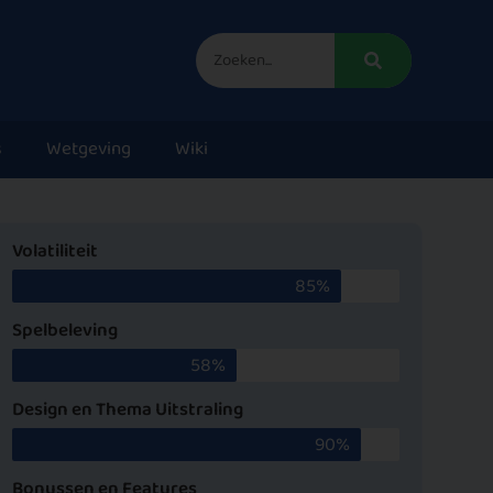
s
Wetgeving
Wiki
Volatiliteit
85
%
Spelbeleving
58
%
Design en Thema Uitstraling
90
%
Bonussen en Features