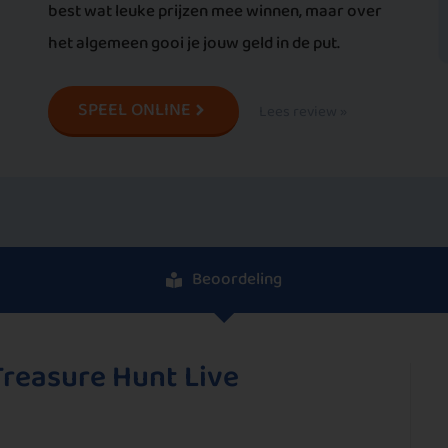
best wat leuke prijzen mee winnen, maar over
het algemeen gooi je jouw geld in de put.
SPEEL ONLINE
Lees review »
Beoordeling
Treasure Hunt Live