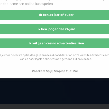
r deelname aan online kansspelen.
Ik ben 24 jaar of ouder
Ik ben jonger dan 24 jaar
Ik wil geen casino advertenties zien
s je voor de eerste optie, dan ga je ermee akkoord dat er op onze website advertenties en
van en naar legale online casino's getoond zullen worden.
Voorkom Spijt, Stop Op Tijd! 24+