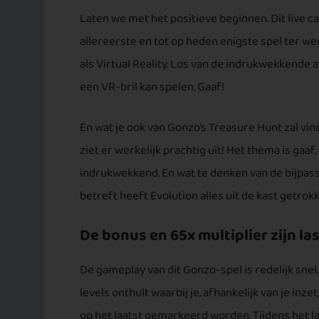
Laten we met het positieve beginnen. Dit live 
allereerste en tot op heden enigste spel ter w
als Virtual Reality. Los van de indrukwekkende 
een VR-bril kan spelen. Gaaf!
En wat je ook van Gonzo’s Treasure Hunt zal vind
ziet er werkelijk prachtig uit! Het thema is gaaf
indrukwekkend. En wat te denken van de bijpass
betreft heeft Evolution alles uit de kast getrok
De bonus en 65x multiplier zijn las
De gameplay van dit Gonzo-spel is redelijk snel
levels onthult waarbij je, afhankelijk van je inze
op het laatst gemarkeerd worden. Tijdens het laat