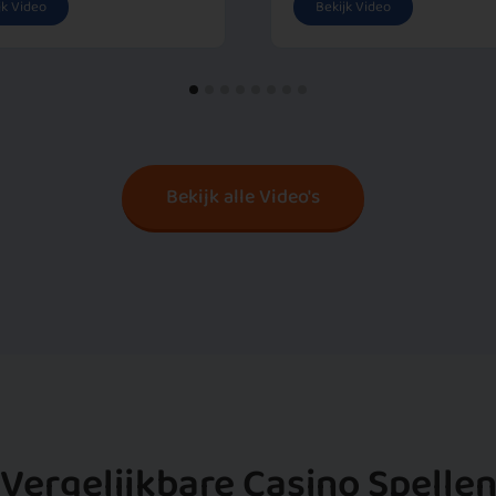
jk Video
Bekijk Video
1
2
3
4
5
6
7
8
Bekijk alle Video's
Vergelijkbare Casino Spelle