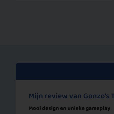
Mijn review van Gonzo's 
Mooi design en unieke gameplay