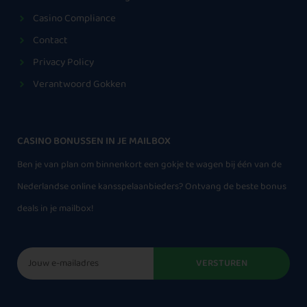
Casino Compliance
Contact
Privacy Policy
Verantwoord Gokken
CASINO BONUSSEN IN JE MAILBOX
Ben je van plan om binnenkort een gokje te wagen bij één van de
Nederlandse online kansspelaanbieders? Ontvang de beste bonus
deals in je mailbox!
VERSTUREN