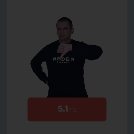
5.1
/ 10