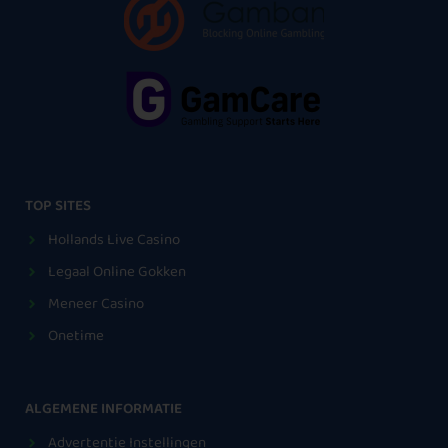
TOP SITES
Hollands Live Casino
Legaal Online Gokken
Meneer Casino
Onetime
ALGEMENE INFORMATIE
Advertentie Instellingen