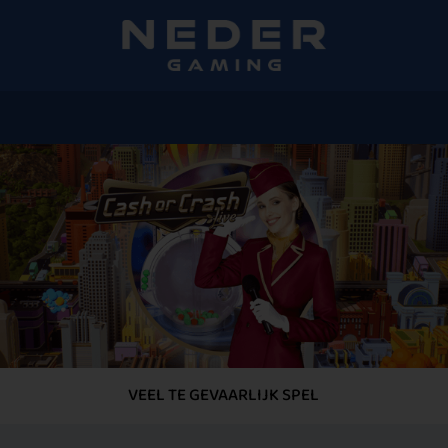
VEEL TE GEVAARLIJK SPEL