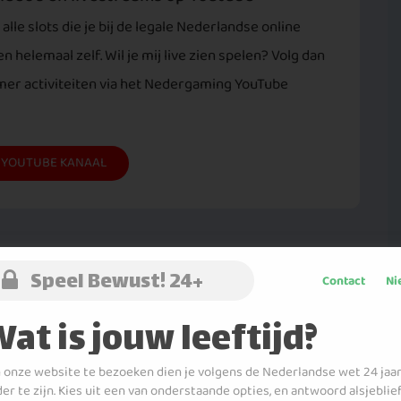
 alle slots die je bij de legale Nederlandse online
en helemaal zelf. Wil je mij live zien spelen? Volg dan
mer activiteiten via het Nedergaming YouTube
N YOUTUBE KANAAL
Speel Bewust! 24+
Contact
Ni
at is jouw leeftijd?
onze website te bezoeken dien je volgens de Nederlandse wet 24 jaar
er te zijn. Kies uit een van onderstaande opties, en antwoord alsjeblie
ation #3 – Nedergaming Reacts to Big Wins