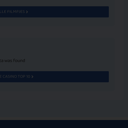
ALLE FILMPJES
ta was found
E CASINO TOP 10