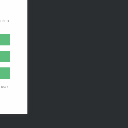
loten
 links