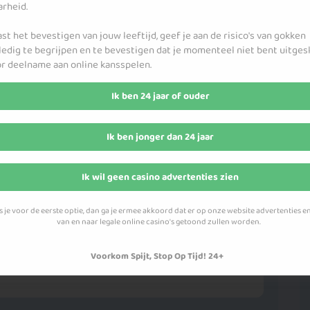
rheid.
st het bevestigen van jouw leeftijd, geef je aan de risico's van gokken
ledig te begrijpen en te bevestigen dat je momenteel niet bent uitges
r deelname aan online kansspelen.
Ik ben 24 jaar of ouder
– Highroller Gok Sessie met €10 Bonus
Ik ben jonger dan 24 jaar
Ik wil geen casino advertenties zien
s je voor de eerste optie, dan ga je ermee akkoord dat er op onze website advertenties en
van en naar legale online casino's getoond zullen worden.
Live – Back 2 Back Big Gameshow Win
Voorkom Spijt, Stop Op Tijd! 24+