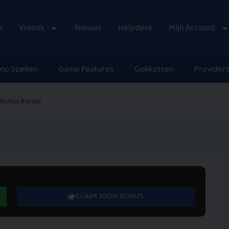
e
Video’s
Nieuws
Helpdesk
Mijn Account
no Spellen
Game Features
Gokkasten
Provider
 Bonus Ronde
CLAIM JOUW BONUS