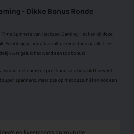
aming - Dikke Bonus Ronde
el Time Spinners van Hacksaw Gaming. Het kan bij deze
 En al krijg je hem, dan valt de eindstand na alle free
ndelijk wat geluk: het werd een top bonus!
nus, en dan met name de pre-bonus die bepaald hoeveel
ijd super spannend. Maar pas op met deze, hij kan ook een
 video's en livestreams op Youtube