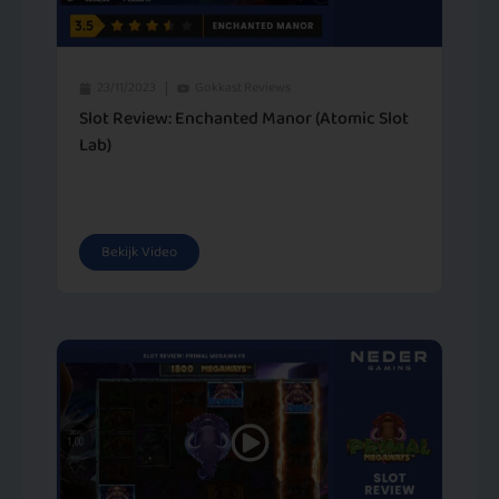
23/11/2023
Gokkast Reviews
Slot Review: Enchanted Manor (Atomic Slot
Lab)
Bekijk Video