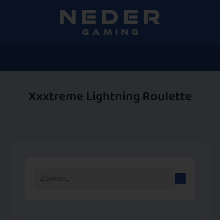
Xxxtreme Lightning Roulette