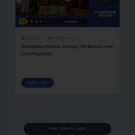
31/10/2023
Gokkast Reviews
Gameshow Review: Jumanji The Bonus Level
Live (Playtech)
Bekijk Video
Meer Video's Laden